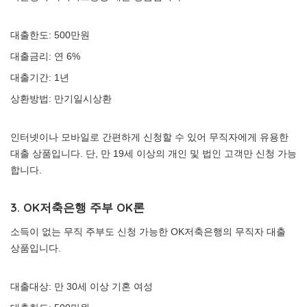
대출한도: 500만원
대출금리: 연 6%
대출기간: 1년
상환방법: 만기일시상환
인터넷이나 모바일로 간편하게 신청할 수 있어 무직자에게 유용한
대출 상품입니다. 단, 만 19세 이상의 개인 및 법인 고객만 신청 가능
합니다.
3. OK저축은행 주부 OK론
소득이 없는 무직 주부도 신청 가능한 OK저축은행의 무직자 대출
상품입니다.
대출대상: 만 30세 이상 기혼 여성