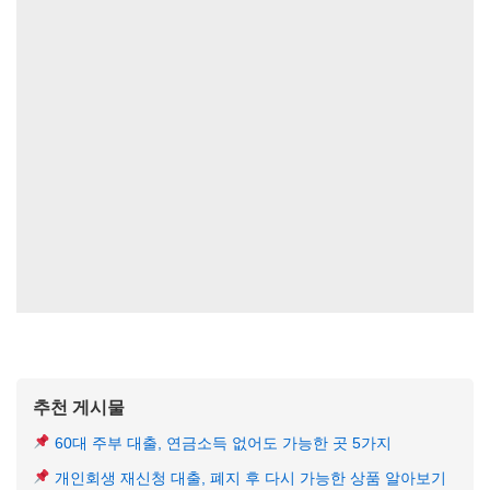
추천 게시물
60대 주부 대출, 연금소득 없어도 가능한 곳 5가지
개인회생 재신청 대출, 폐지 후 다시 가능한 상품 알아보기