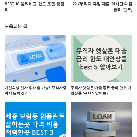
BEST 18 금리비교 한도 조건 총정
22 (무직자 휴일 대출 24시간 대출
리
금리 한도)
도움되는 글
개인회생 인가 후 대출 가능? 주의사항
무직자 햇살론 대출 종류 금리 한도 대
까지 완벽 정리
안상품 best 5 알아보기