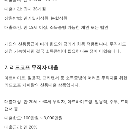
대출기간: 최대 36개월
상환방법: 만기일시상환, 분할상환
대출조건: 만 19세 이상, 소득증빙 가능한 개인 또는 법인
개인의 신용등급에 따라 한도와 금리가 차등 적용됩니다. 무직자도
신청 가능하지만 결국 소득증빙이 필요하다는 점이 아쉽습니다.
7. 리드코프 무직자 대출
아르바이트, 일용직, 프리랜서 등 소득증빙이 어려운 무직자를 위한
리드코프 캐피탈의 신용대출 상품입니다.
대출대상: 만 20세 ~ 60세 무직자, 아르바이트생, 일용직, 주부, 프리
랜서 등
대출한도: 100만원 ~ 3,000만원
대출금리: 연 20%