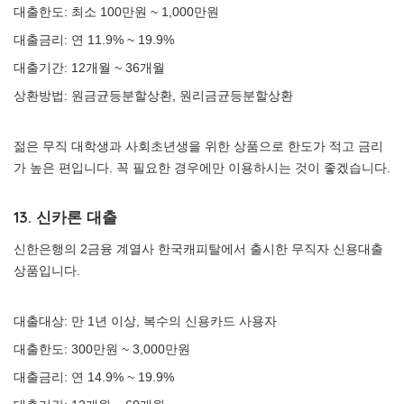
대출한도: 최소 100만원 ~ 1,000만원
대출금리: 연 11.9% ~ 19.9%
대출기간: 12개월 ~ 36개월
상환방법: 원금균등분할상환, 원리금균등분할상환
젊은 무직 대학생과 사회초년생을 위한 상품으로 한도가 적고 금리
가 높은 편입니다. 꼭 필요한 경우에만 이용하시는 것이 좋겠습니다.
13. 신카론 대출
신한은행의 2금융 계열사 한국캐피탈에서 출시한 무직자 신용대출
상품입니다.
대출대상: 만 1년 이상, 복수의 신용카드 사용자
대출한도: 300만원 ~ 3,000만원
대출금리: 연 14.9% ~ 19.9%