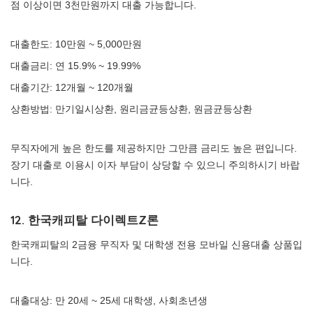
점 이상이면 3천만원까지 대출 가능합니다.
대출한도: 10만원 ~ 5,000만원
대출금리: 연 15.9% ~ 19.99%
대출기간: 12개월 ~ 120개월
상환방법: 만기일시상환, 원리금균등상환, 원금균등상환
무직자에게 높은 한도를 제공하지만 그만큼 금리도 높은 편입니다.
장기 대출로 이용시 이자 부담이 상당할 수 있으니 주의하시기 바랍
니다.
12. 한국캐피탈 다이렉트Z론
한국캐피탈의 2금융 무직자 및 대학생 전용 모바일 신용대출 상품입
니다.
대출대상: 만 20세 ~ 25세 대학생, 사회초년생