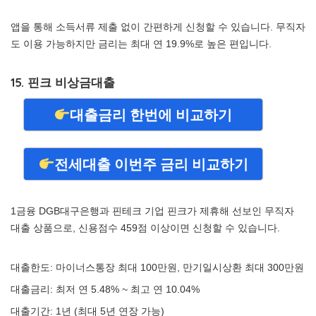
앱을 통해 소득서류 제출 없이 간편하게 신청할 수 있습니다. 무직자
도 이용 가능하지만 금리는 최대 연 19.9%로 높은 편입니다.
15. 핀크 비상금대출
대출금리 한번에 비교하기
전세대출 이번주 금리 비교하기
1금융 DGB대구은행과 핀테크 기업 핀크가 제휴해 선보인 무직자
대출 상품으로, 신용점수 459점 이상이면 신청할 수 있습니다.
대출한도: 마이너스통장 최대 100만원, 만기일시상환 최대 300만원
대출금리: 최저 연 5.48% ~ 최고 연 10.04%
대출기간: 1년 (최대 5년 연장 가능)