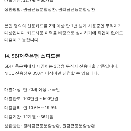
대출기간: 12개월 ~ 60개월
상환방법: 원금균등분할상환, 원리금균등분할상환
본인 명의의 신용카드를 2개 이상 만 1년 넘게 사용중인 무직자가
대상입니다. 카드사용 이력을 바탕으로 심사하기에 직업이 없어도
대출이 가능합니다.
14. SBI저축은행 스피드론
SBI저축은행에서 제공하는 2금융 무직자 신용대출 상품입니다.
NICE 신용점수 350점 이상이면 신청할 수 있습니다.
대출대상: 만 20세 이상 내국인
대출한도: 100만원 ~ 500만원
대출금리: 연 10.6% ~ 19.9%
대출기간: 12개월 ~ 36개월
상환방법: 원리금균등분할상환, 원금균등분할상환