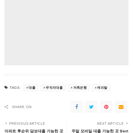
대출
무직자대출
저축은행
캐피탈
TAGS:
SHARE ON
PREVIOUS ARTICLE
NEXT ARTICLE
아파트 후순위 담보대출 가능한 곳
주말 모바일 대출 가능한 곳 Best