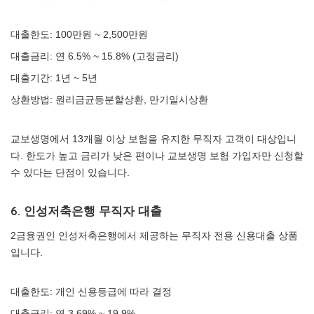
대출한도: 100만원 ~ 2,500만원
대출금리: 연 6.5% ~ 15.8% (고정금리)
대출기간: 1년 ~ 5년
상환방법: 원리금균등분할상환, 만기일시상환
교보생명에서 13개월 이상 보험을 유지한 무직자 고객이 대상입니
다. 한도가 높고 금리가 낮은 편이나 교보생명 보험 가입자만 신청할
수 있다는 단점이 있습니다.
6. 인성저축은행 무직자 대출
2금융권인 인성저축은행에서 제공하는 무직자 전용 신용대출 상품
입니다.
대출한도: 개인 신용등급에 따라 결정
대출금리: 연 3.69% ~ 19.9%