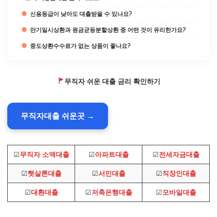
신용등급이 낮아도 대출받을 수 있나요?
만기일시상환과 원금균등분할상환 중 어떤 것이 유리한가요?
중도상환수수료가 없는 상품이 좋나요?
무직자 쉬운 대출 금리 확인하기
무직자대출 쉬운곳 →
☑
무직자 소액대출
☑
아파트대출
☑
전세자금대출
☑
햇살론대출
☑
서민대출
☑
직장인대출
☑
대환대출
☑
저축은행대출
☑
모바일대출