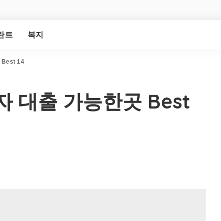
란트
복지
est 14
자 대출 가능한곳 Best