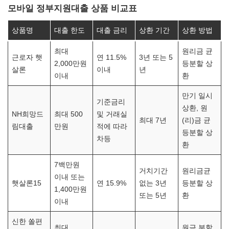
모바일 정부지원대출 상품 비교표
상품명
대출 한도
대출 금리
상환 기간
상환 방법
최대
원리금 균
근로자 햇
연 11.5%
3년 또는 5
2,000만원
등분할 상
살론
이내
년
이내
환
만기 일시
기준금리
상환, 원
NH희망드
최대 500
및 거래실
최대 7년
(리)금 균
림대출
만원
적에 따라
등분할 상
차등
환
7백만원
거치기간
원리금균
이내 또는
햇살론15
연 15.9%
없는 3년
등분할 상
1,400만원
또는 5년
환
이내
신한 쏠편
최대
원금 분할