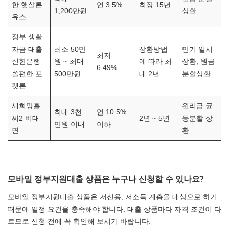
한 햇살론
연 3.5%
최장 15년
1,200만원
상환
유스
정부 생활
자금 대출
최소 50만
상환방법
만기 일시
최저
신한은행
원 ~ 최대
에 따라 최
상환, 원금
6.49%
쏠편한 포
500만원
대 2년
분할상환
켓론
새희망홀
원리금 균
최대 3천
연 10.5%
씨2 비대
2년 ~ 5년
등분할 상
만원 이내
이하
면
환
모바일 정부지원대출 상품은 누구나 신청할 수 있나요?
모바일 정부지원대출 상품은 저신용, 저소득 계층을 대상으로 하기
때문에 일정 요건을 충족해야 합니다. 대출 상품마다 자격 조건이 다
르므로 신청 전에 꼭 확인해 보시기 바랍니다.