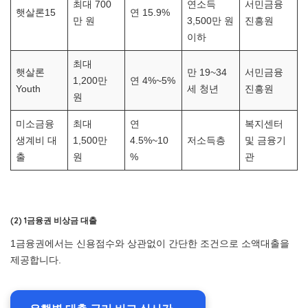
최대 700
연소득
서민금융
햇살론15
연 15.9%
만 원
3,500만 원
진흥원
이하
최대
햇살론
만 19~34
서민금융
1,200만
연 4%~5%
Youth
세 청년
진흥원
원
미소금융
최대
연
복지센터
생계비 대
1,500만
4.5%~10
저소득층
및 금융기
출
원
%
관
(2) 1금융권 비상금 대출
1금융권에서는 신용점수와 상관없이 간단한 조건으로 소액대출을
제공합니다.