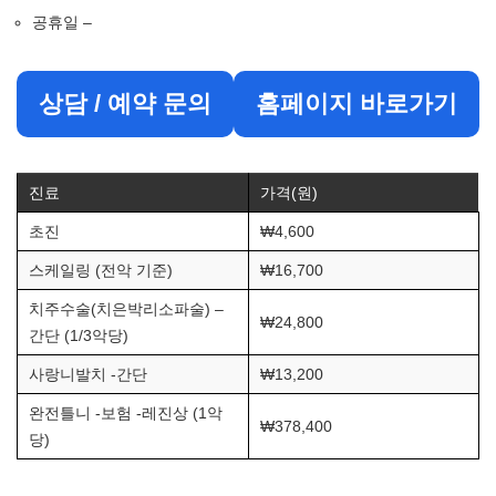
공휴일 –
상담 / 예약 문의
홈페이지 바로가기
진료
가격(원)
초진
₩4,600
스케일링 (전악 기준)
₩16,700
치주수술(치은박리소파술) –
₩24,800
간단 (1/3악당)
사랑니발치 -간단
₩13,200
완전틀니 -보험 -레진상 (1악
₩378,400
당)