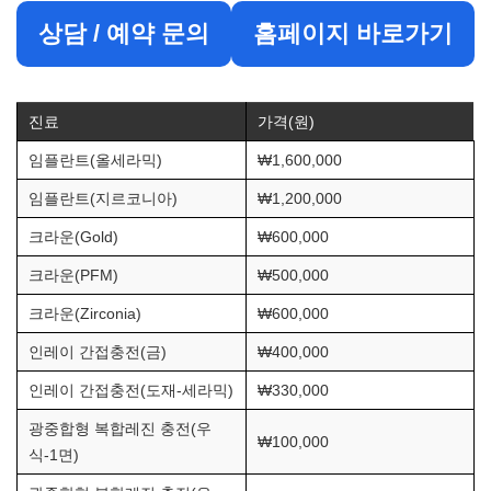
상담 / 예약 문의
홈페이지 바로가기
진료
가격(원)
임플란트(올세라믹)
₩1,600,000
임플란트(지르코니아)
₩1,200,000
크라운(Gold)
₩600,000
크라운(PFM)
₩500,000
크라운(Zirconia)
₩600,000
인레이 간접충전(금)
₩400,000
인레이 간접충전(도재-세라믹)
₩330,000
광중합형 복합레진 충전(우
₩100,000
식-1면)