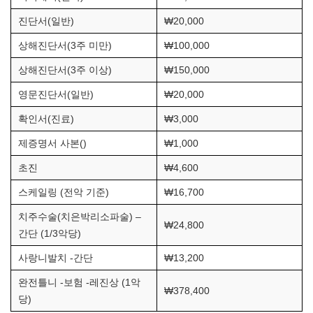
진단서(일반)
₩20,000
상해진단서(3주 미만)
₩100,000
상해진단서(3주 이상)
₩150,000
영문진단서(일반)
₩20,000
확인서(진료)
₩3,000
제증명서 사본()
₩1,000
초진
₩4,600
스케일링 (전악 기준)
₩16,700
치주수술(치은박리소파술) –
₩24,800
간단 (1/3악당)
사랑니발치 -간단
₩13,200
완전틀니 -보험 -레진상 (1악
₩378,400
당)