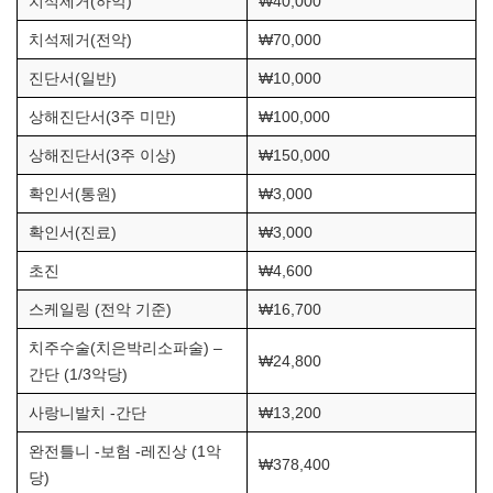
치석제거(하악)
₩40,000
치석제거(전악)
₩70,000
진단서(일반)
₩10,000
상해진단서(3주 미만)
₩100,000
상해진단서(3주 이상)
₩150,000
확인서(통원)
₩3,000
확인서(진료)
₩3,000
초진
₩4,600
스케일링 (전악 기준)
₩16,700
치주수술(치은박리소파술) –
₩24,800
간단 (1/3악당)
사랑니발치 -간단
₩13,200
완전틀니 -보험 -레진상 (1악
₩378,400
당)