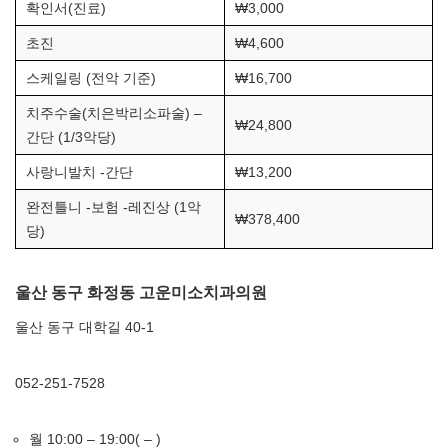
확인서(진료)
₩3,000
초진
₩4,600
스케일링 (전악 기준)
₩16,700
치주수술(치은박리소파술) –
₩24,800
간단 (1/3악당)
사랑니발치 -간단
₩13,200
완전틀니 -보험 -레진상 (1악
₩378,400
당)
울산 동구 화정동 고운미소치과의원
울산 동구 대학길 40-1
052-251-7528
월 10:00 – 19:00( – )