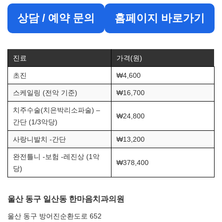
상담 / 예약 문의
홈페이지 바로가기
진료
가격(원)
초진
₩4,600
스케일링 (전악 기준)
₩16,700
치주수술(치은박리소파술) –
₩24,800
간단 (1/3악당)
사랑니발치 -간단
₩13,200
완전틀니 -보험 -레진상 (1악
₩378,400
당)
울산 동구 일산동 한마음치과의원
울산 동구 방어진순환도로 652