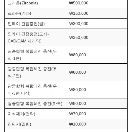
크라운(Zirconia)
₩500,000
크라운(기타)
₩150,000
인레이 간접충전(금)
₩300,000
인레이 간접충전(도재-
₩350,000
CAD/CAM 세라믹)
광중합형 복합레진 충전(우
₩80,000
식-1면)
광중합형 복합레진 충전(우
₩80,000
식-2면)
광중합형 복합레진 충전(우
₩80,000
식-3면 이상)
광중합형 복합레진 충전(마모)
₩80,000
치석제거(전악)
₩70,000
진단서(일반)
₩10,000