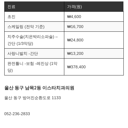
진료
가격(원)
초진
₩4,600
스케일링 (전악 기준)
₩16,700
치주수술(치은박리소파술) –
₩24,800
간단 (1/3악당)
사랑니발치 -간단
₩13,200
완전틀니 -보험 -레진상 (1악
₩378,400
당)
울산 동구 남목2동 이스타치과의원
울산 동구 방어진순환도로 1133
052-236-2833