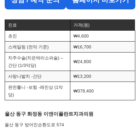
진료
가격(원)
초진
₩4,600
스케일링 (전악 기준)
₩16,700
치주수술(치은박리소파술) –
₩24,800
간단 (1/3악당)
사랑니발치 -간단
₩13,200
완전틀니 -보험 -레진상 (1악
₩378,400
당)
울산 동구 화정동 이앤이플란트치과의원
울산 동구 방어진순환도로 574