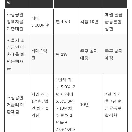
명
소상공인
매월 원금
최대
정책자금
연 4.5%
최장 10년
균등분할
5,000만원
대환대출
상환
서울시 소
상공인 대
최대 1억
추후 공지
추후 공지
환대출 희
연 2%
원
예정
예정
망동행자
금
1년차 최
대 5.0%, 2
개인 최대
년차 최대
3년 거치
소상공인
1억원, 법
5.5%, 3년
후 7년 원
저금리 대
10년
인 최대 2
~ 10년차
금균등분
환대출
억원
‘은행채 1
할상환
년몰 +
2.0%’ 이내