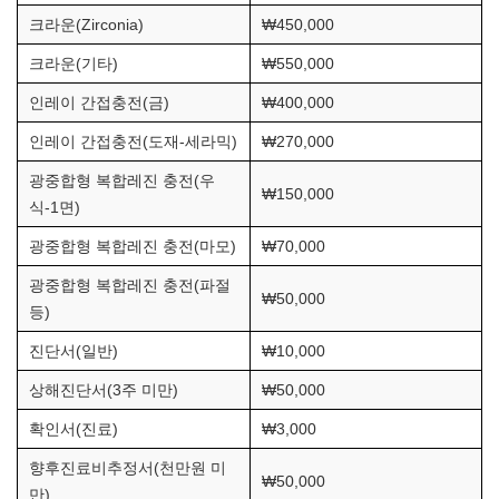
크라운(Zirconia)
₩450,000
크라운(기타)
₩550,000
인레이 간접충전(금)
₩400,000
인레이 간접충전(도재-세라믹)
₩270,000
광중합형 복합레진 충전(우
₩150,000
식-1면)
광중합형 복합레진 충전(마모)
₩70,000
광중합형 복합레진 충전(파절
₩50,000
등)
진단서(일반)
₩10,000
상해진단서(3주 미만)
₩50,000
확인서(진료)
₩3,000
향후진료비추정서(천만원 미
₩50,000
만)