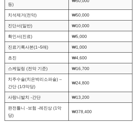
₩50,000
등)
치석제거(전악)
₩50,000
진단서(일반)
₩10,000
확인서(진료)
₩5,000
진료기록사본(1~5매)
₩1,000
초진
₩4,600
스케일링 (전악 기준)
₩16,700
치주수술(치은박리소파술) –
₩24,800
간단 (1/3악당)
사랑니발치 -간단
₩13,200
완전틀니 -보험 -레진상 (1악
₩378,400
당)