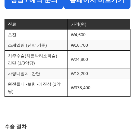
진료
가격(원)
초진
₩4,600
스케일링 (전악 기준)
₩16,700
치주수술(치은박리소파술) –
₩24,800
간단 (1/3악당)
사랑니발치 -간단
₩13,200
완전틀니 -보험 -레진상 (1악
₩378,400
당)
수술 절차