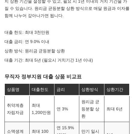
지 상환 기간을 설정할 수 있고, 필요 시 1년 이내의 거치 기간을 가
질 수 있습니다. 원리금 균등분할 상환 방식으로 매달 원금과 이자를
함께 나누어 갚아나가면 됩니다.
대출 한도: 최대 3천만원
대출 금리: 연 9.0% 이내
상환 방식: 원리금 균등분할 상환
대출 기간: 최대 5년 (필요시 거치기간 1년 이내)
무직자 정부지원 대출 상품 비교표
상품명
대출한도
금리
상환방식
상환기간
원리금 균
취약계층
최대
연 3%
등분할 상
최대 6년
자립자금
1,200만원
환
연 15.9%
소액생계
최대 100
만기 일시