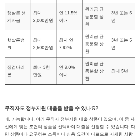
원리금 균
햇살론 생
최대
연 11.5%
3년 또는 5
등분할 상
계자금
2,000만원
이내
년
환
원리금 균
햇살론뱅
최대
최저 연
3년 또는 5
등분할 상
크
2,500만원
7.92%
년
환
원리금 균
징검다리
최대 3천
연 9.0%
등분할 상
최대 5년
론
만원
이내
환
무직자도 정부지원 대출을 받을 수 있나요?
네, 가능합니다. 여러 무직자 정부지원 대출 상품이 있으며, 이 중 자
신에게 맞는 조건의 상품을 선택하여 대출을 신청할 수 있습니다. 다
만 상품마다 요구하는 소득이나 신용 요건이 다르므로 자세한 사항