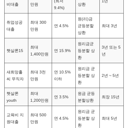
(최저
1년
비대출
만원
상환
9.4%)
원(리)금
취업성공
최대 300
연 4.5%
균등분할
최대 3년
대출
만원
상환
원리금균
최대
3년 또는 5
햇살론15
연 15.9%
등분할 상
1,400만원
년
환
원리금 균
새희망홀
최대 3천
연 10.5%
등분할 상
2년 ~ 5년
씨 무직자
만원
이하
환
햇살론
최대
원금 균등
연 3.5%
최장 15년
youth
1,200만원
분할상환
원리금 균
교육비 지
최대 500
연 4.5%
등분할 상
최대 5년
원대출
만원
환