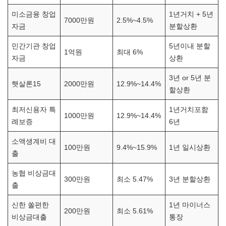
미소금융 창업
1년거치 + 5년
7000만원
2.5%~4.5%
자금
분할상환
민간기관 창업
5년이내 분할
1억원
최대 6%
자금
상환
3년 or 5년 분
햇살론15
2000만원
12.9%~14.4%
할상환
최저신용자 특
1년거치포함
1000만원
12.9%~14.4%
례보증
6년
소액생계비 대
100만원
9.4%~15.9%
1년 일시상환
출
농협 비상금대
300만원
최소 5.47%
3년 분할상환
출
신한 쏠편한
1년 마이너스
200만원
최소 5.61%
비상금대출
통장