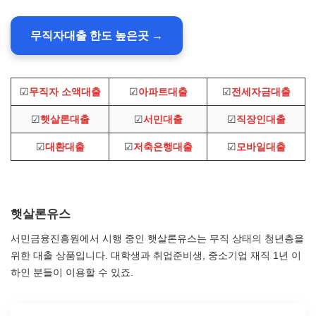
무직자대출 한도 높은곳 →
☑
무직자 소액대출
☑
아파트대출
☑
전세자금대출
☑
햇살론대출
☑
서민대출
☑
직장인대출
☑
대환대출
☑
저축은행대출
☑
모바일대출
햇살론유스
서민금융진흥원에서 시행 중인 햇살론유스는 무직 상태의 청년층을
위한 대출 상품입니다. 대학생과 취업준비생, 중소기업 재직 1년 이
하인 분들이 이용할 수 있죠.