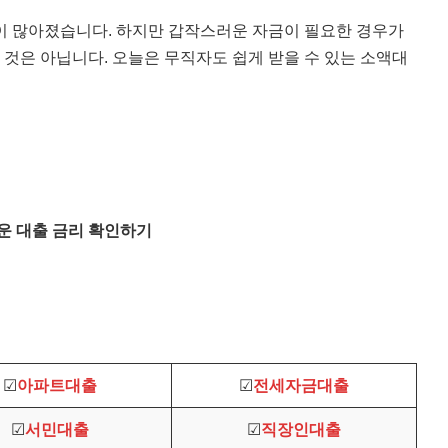
이 많아졌습니다. 하지만 갑작스러운 자금이 필요한 경우가
는 것은 아닙니다. 오늘은 무직자도 쉽게 받을 수 있는 소액대
운 대출 금리 확인하기
☑
아파트대출
☑
전세자금대출
☑
서민대출
☑
직장인대출