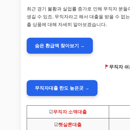
최근 경기 불황과 실업률 증가로 인해 무직자 분들
생길 수 있죠. 무직자라고 해서 대출을 받을 수 없
출 상품에 대해 자세히 알아보겠습니다.
숨은 환급액 찾아보기 →
무직자 쉬
무직자대출 한도 높은곳 →
☑
무직자 소액대출
☑
햇살론대출