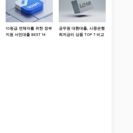
10등급 연체자를 위한 정부
공무원 대환대출, 시중은행
지원 서민대출 BEST 14
최저금리 상품 TOP 7 비교