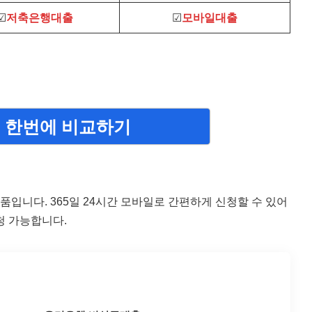
☑
저축은행대출
☑
모바일대출
 한번에 비교하기
입니다. 365일 24시간 모바일로 간편하게 신청할 수 있어
청 가능합니다.