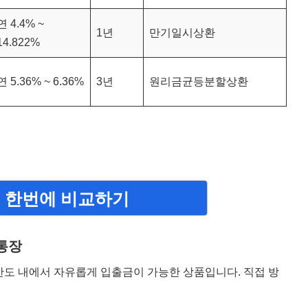
연 4.4% ~
1년
만기일시상환
14.822%
연 5.36% ~ 6.36%
3년
원리금균등분할상환
 한번에 비교하기
통장
도 내에서 자유롭게 입출금이 가능한 상품입니다. 직접 방