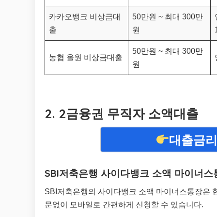
카카오뱅크 비상금대
50만원 ~ 최대 300만
출
원
50만원 ~ 최대 300만
농협 올원 비상금대출
원
2. 2금융권 무직자 소액대출
대출금리
SBI저축은행 사이다뱅크 소액 마이너스
SBI저축은행의 사이다뱅크 소액 마이너스통장은 한
문없이 모바일로 간편하게 신청할 수 있습니다.