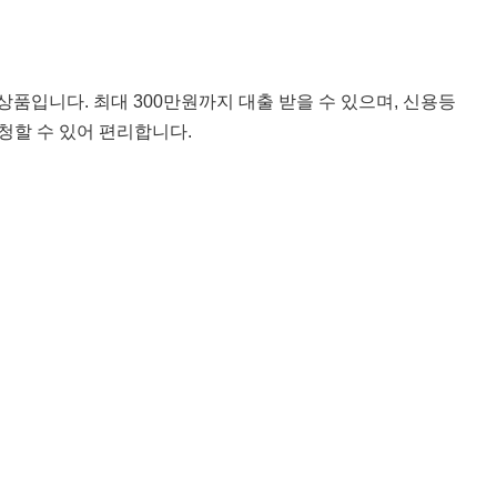
입니다. 최대 300만원까지 대출 받을 수 있으며, 신용등
청할 수 있어 편리합니다.