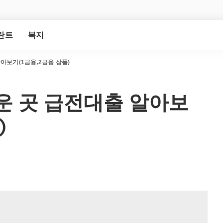
란트
복지
아보기(1금융,2금융 상품)
운 곳 급전대출 알아보
)