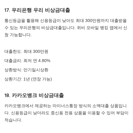
17. 우리은행 우리 비상금대출
통신등급을 활용해 신용등급이 낮아도 최대 300만원까지 대출받을
수 있는 우리은행의 비상금대출입니다. 위비 모바일 뱅킹 앱에서 신
청 가능합니다.
대출한도: 최대 300만원
대출금리: 최저 연 4.80%
상환방식: 만기일시상환
상환기간: 1년 (연장 가능)
18. 카카오뱅크 비상금대출
카카오뱅크에서 제공하는 마이너스통장 방식의 소액대출 상품입니
다. 신용등급이 낮더라도 중신용 전용 상품을 이용할 수 있어 부담이
적습니다.