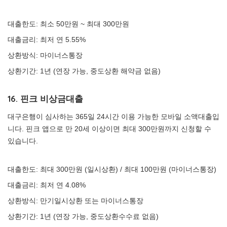
대출한도: 최소 50만원 ~ 최대 300만원
대출금리: 최저 연 5.55%
상환방식: 마이너스통장
상환기간: 1년 (연장 가능, 중도상환 해약금 없음)
16. 핀크 비상금대출
대구은행이 심사하는 365일 24시간 이용 가능한 모바일 소액대출입
니다. 핀크 앱으로 만 20세 이상이면 최대 300만원까지 신청할 수
있습니다.
대출한도: 최대 300만원 (일시상환) / 최대 100만원 (마이너스통장)
대출금리: 최저 연 4.08%
상환방식: 만기일시상환 또는 마이너스통장
상환기간: 1년 (연장 가능, 중도상환수수료 없음)