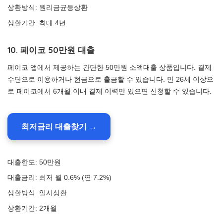
상환방식: 원리금균등상환
상환기간: 최대 4년
10. 페이코 50만원 대출
페이코 앱에서 제공하는 간단한 50만원 소액대출 상품입니다. 결제
수단으로 이용하거나 현금으로 출금할 수 있습니다. 만 26세 이상으
로 페이코에서 6개월 이내 결제 이력만 있으면 신청할 수 있습니다.
최저금리 대출찾기 →
대출한도: 50만원
대출금리: 최저 월 0.6% (연 7.2%)
상환방식: 일시상환
상환기간: 2개월