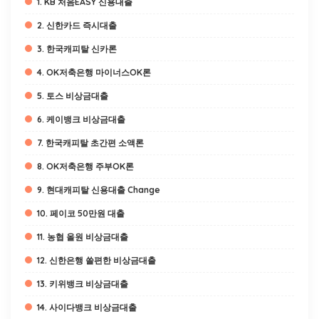
1. KB 처음EASY 신용대출
2. 신한카드 즉시대출
3. 한국캐피탈 신카론
4. OK저축은행 마이너스OK론
5. 토스 비상금대출
6. 케이뱅크 비상금대출
7. 한국캐피탈 초간편 소액론
8. OK저축은행 주부OK론
9. 현대캐피탈 신용대출 Change
10. 페이코 50만원 대출
11. 농협 올원 비상금대출
12. 신한은행 쏠편한 비상금대출
13. 키위뱅크 비상금대출
14. 사이다뱅크 비상금대출