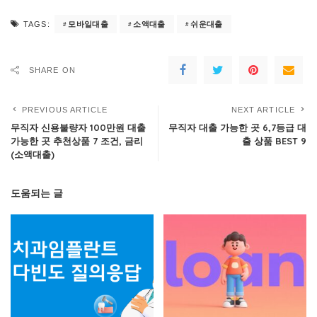
모바일대출
소액대출
쉬운대출
TAGS:
SHARE ON
PREVIOUS ARTICLE
NEXT ARTICLE
무직자 신용불량자 100만원 대출
무직자 대출 가능한 곳 6,7등급 대
가능한 곳 추천상품 7 조건, 금리
출 상품 BEST 9
(소액대출)
도움되는 글