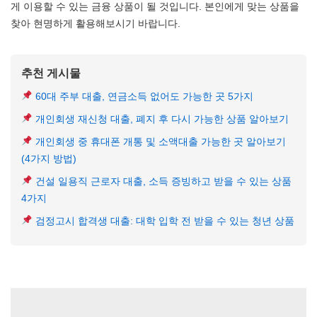
게 이용할 수 있는 금융 상품이 될 것입니다. 본인에게 맞는 상품을
찾아 현명하게 활용해보시기 바랍니다.
추천 게시물
60대 주부 대출, 연금소득 없어도 가능한 곳 5가지
개인회생 재신청 대출, 폐지 후 다시 가능한 상품 알아보기
개인회생 중 휴대폰 개통 및 소액대출 가능한 곳 알아보기
(4가지 방법)
건설 일용직 근로자 대출, 소득 증빙하고 받을 수 있는 상품
4가지
검정고시 합격생 대출: 대학 입학 전 받을 수 있는 청년 상품