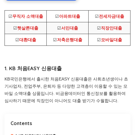
☑
무직자 소액대출
☑
아파트대출
☑
전세자금대출
☑
햇살론대출
☑
서민대출
☑
직장인대출
☑
대환대출
☑
저축은행대출
☑
모바일대출
1. KB 처음EASY 신용대출
KB국민은행에서 출시한 처음EASY 신용대출은 사회초년생이나 초
기사업자, 전업주부, 은퇴자 등 다양한 고객층이 이용할 수 있는 모
바일 소액대출 상품입니다. 비금융데이터인 통신정보를 활용하여
심사하기 때문에 직장인이 아니어도 대출 받기가 수월합니다.
Contents