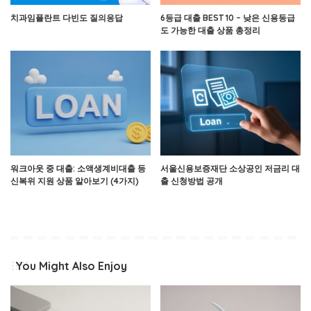
치과임플란트 다빈도 질의응답
6등급 대출 BEST 10 – 낮은 신용등급
도 가능한 대출 상품 총정리
워크아웃 중 대출: 소액생계비대출 등
서울신용보증재단 소상공인 저금리 대
신복위 지원 상품 알아보기 (4가지)
출 신청방법 공개
You Might Also Enjoy