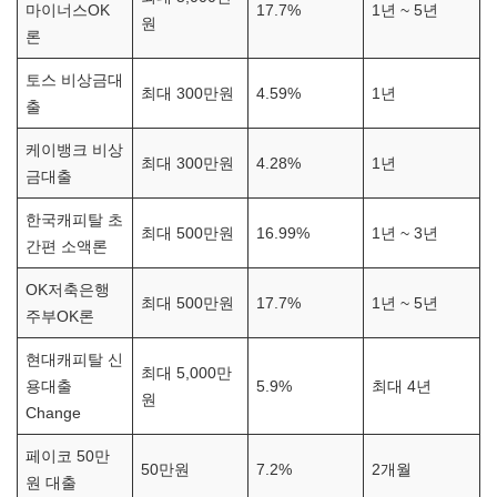
마이너스OK
17.7%
1년 ~ 5년
원
론
토스 비상금대
최대 300만원
4.59%
1년
출
케이뱅크 비상
최대 300만원
4.28%
1년
금대출
한국캐피탈 초
최대 500만원
16.99%
1년 ~ 3년
간편 소액론
OK저축은행
최대 500만원
17.7%
1년 ~ 5년
주부OK론
현대캐피탈 신
최대 5,000만
용대출
5.9%
최대 4년
원
Change
페이코 50만
50만원
7.2%
2개월
원 대출