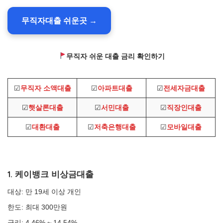
무직자대출 쉬운곳 →
무직자 쉬운 대출 금리 확인하기
☑
무직자 소액대출
☑
아파트대출
☑
전세자금대출
☑
햇살론대출
☑
서민대출
☑
직장인대출
☑
대환대출
☑
저축은행대출
☑
모바일대출
1. 케이뱅크 비상금대출
대상: 만 19세 이상 개인
한도: 최대 300만원
금리: 4.46% ~ 14.54%