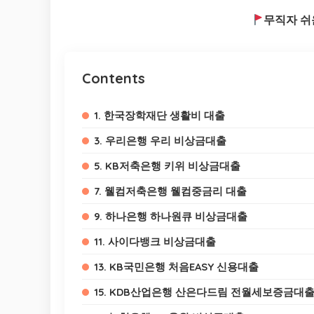
무직자 쉬
Contents
1. 한국장학재단 생활비 대출
3. 우리은행 우리 비상금대출
5. KB저축은행 키위 비상금대출
7. 웰컴저축은행 웰컴중금리 대출
9. 하나은행 하나원큐 비상금대출
11. 사이다뱅크 비상금대출
13. KB국민은행 처음EASY 신용대출
15. KDB산업은행 산은다드림 전월세보증금대