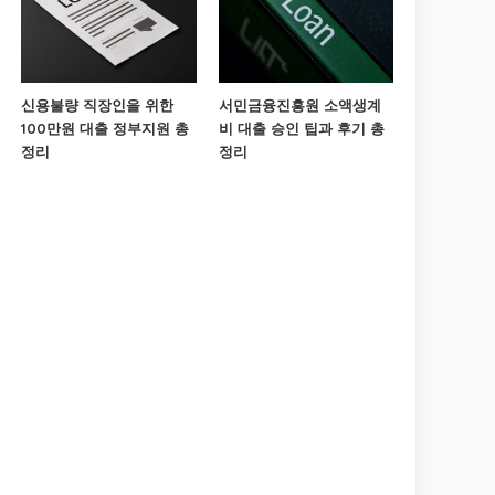
신용불량 직장인을 위한
서민금융진흥원 소액생계
100만원 대출 정부지원 총
비 대출 승인 팁과 후기 총
정리
정리