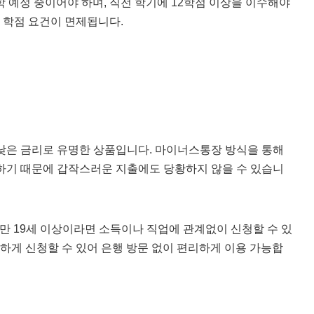
 예정 중이어야 하며, 직전 학기에 12학점 이상을 이수해야
우 학점 요건이 면제됩니다.
낮은 금리로 유명한 상품입니다. 마이너스통장 방식을 통해
하기 때문에 갑작스러운 지출에도 당황하지 않을 수 있습니
며, 만 19세 이상이라면 소득이나 직업에 관계없이 신청할 수 있
게 신청할 수 있어 은행 방문 없이 편리하게 이용 가능합