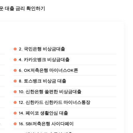
운 대출 금리 확인하기
2. 국민은행 비상금대출
4. 카카오뱅크 비상금대출
6. OK저축은행 마이너스OK론
8. 토스뱅크 비상금 대출
10. 신한은행 쏠편한 비상금대출
12. 신한카드 신한카드 마이너스통장
14. 페이코 생활안심 대출
출
16. SBI저축은행 사이다페이