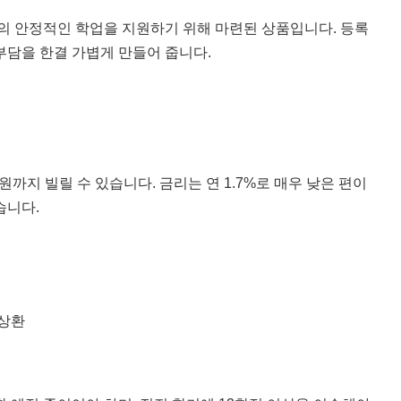
 안정적인 학업을 지원하기 위해 마련된 상품입니다. 등록
부담을 한결 가볍게 만들어 줍니다.
원까지 빌릴 수 있습니다. 금리는 연 1.7%로 매우 낮은 편이
습니다.
상환