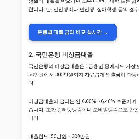
생활비 대출을 받으려면 소속 대학에 재학 또는 입학
합니다. 단, 신입생이나 편입생, 장애학생 등의 경
은행별 대출 금리 비교 실시간 →
2. 국민은행 비상금대출
국민은행의 비상금대출은 1금융권 중에서도 가장 
50만원에서 300만원까지 자유롭게 입출금이 가능
다.
비상금대출의 금리는 연 6.08% ~ 6.48% 수준이
습니다. 또한 인터넷뱅킹이나 모바일뱅킹으로 간편하
니다.
대출한도: 50만원 ~ 300만원