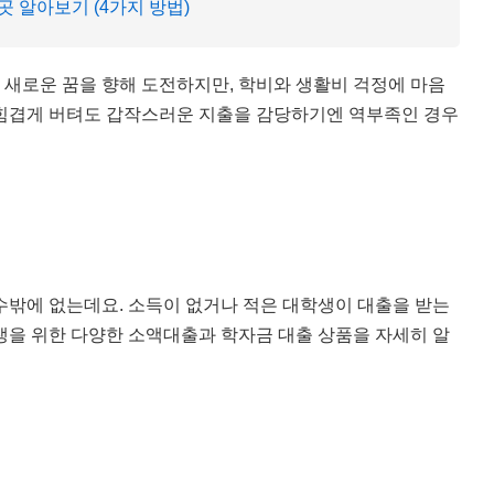
 알아보기 (4가지 방법)
새로운 꿈을 향해 도전하지만, 학비와 생활비 걱정에 마음
 힘겹게 버텨도 갑작스러운 지출을 감당하기엔 역부족인 경우
수밖에 없는데요. 소득이 없거나 적은 대학생이 대출을 받는
생을 위한 다양한 소액대출과 학자금 대출 상품을 자세히 알