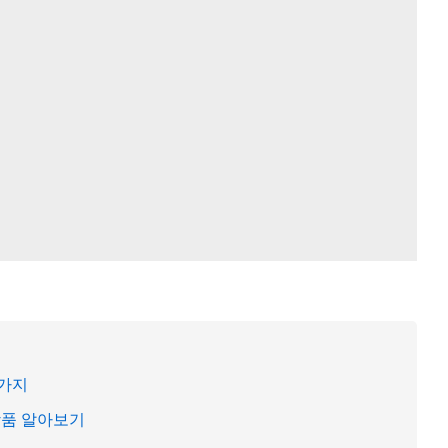
5가지
상품 알아보기