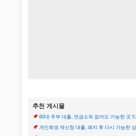
추천 게시물
60대 주부 대출, 연금소득 없어도 가능한 곳 
개인회생 재신청 대출, 폐지 후 다시 가능한 