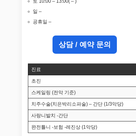
토 10:00 – 13:00( – )
일 –
공휴일 –
상담 / 예약 문의
진료
초진
스케일링 (전악 기준)
치주수술(치은박리소파술) – 간단 (1/3악당)
사랑니발치 -간단
완전틀니 -보험 -레진상 (1악당)