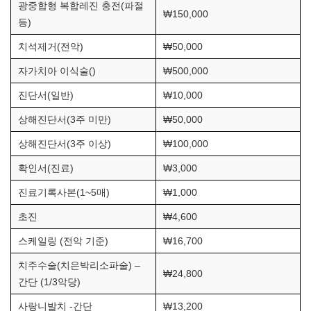
광중합형 복합레진 충전(파절
₩150,000
등)
치석제거(전악)
₩50,000
자가치아 이식술()
₩500,000
진단서(일반)
₩10,000
상해진단서(3주 미만)
₩50,000
상해진단서(3주 이상)
₩100,000
확인서(진료)
₩3,000
진료기록사본(1~5매)
₩1,000
초진
₩4,600
스케일링 (전악 기준)
₩16,700
치주수술(치은박리소파술) –
₩24,800
간단 (1/3악당)
사랑니발치 -간단
₩13,200