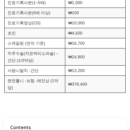
진료기록사본(1~5매)
₩1,000
진료기록사본(6매 이상)
₩100
진료기록영상(CD)
₩10,000
초진
₩4,600
스케일링 (전악 기준)
₩16,700
치주수술(치은박리소파술) –
₩24,800
간단 (1/3악당)
사랑니발치 -간단
₩13,200
완전틀니 -보험 -레진상 (1악
₩378,400
당)
Contents