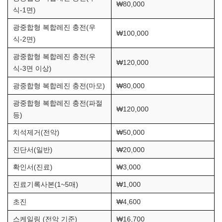
₩80,000
식-1면)
광중합형 복합레진 충전(우
₩100,000
식-2면)
광중합형 복합레진 충전(우
₩120,000
식-3면 이상)
광중합형 복합레진 충전(마모)
₩80,000
광중합형 복합레진 충전(파절
₩120,000
등)
치석제거(전악)
₩50,000
진단서(일반)
₩20,000
확인서(진료)
₩3,000
진료기록사본(1~5매)
₩1,000
초진
₩4,600
스케일링 (전악 기준)
₩16,700