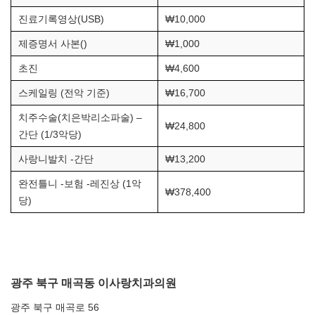
진료기록영상(USB)
₩10,000
제증명서 사본()
₩1,000
초진
₩4,600
스케일링 (전악 기준)
₩16,700
치주수술(치은박리소파술) –
₩24,800
간단 (1/3악당)
사랑니발치 -간단
₩13,200
완전틀니 -보험 -레진상 (1악
₩378,400
당)
광주 북구 매곡동 이사랑치과의원
광주 북구 매곡로 56