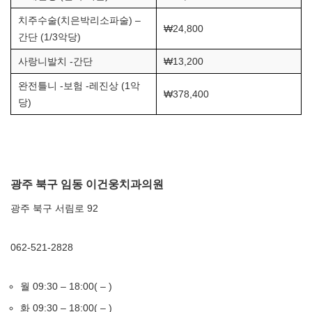
치주수술(치은박리소파술) –
₩24,800
간단 (1/3악당)
사랑니발치 -간단
₩13,200
완전틀니 -보험 -레진상 (1악
₩378,400
당)
광주 북구 임동 이건웅치과의원
광주 북구 서림로 92
062-521-2828
월 09:30 – 18:00( – )
화 09:30 – 18:00( – )