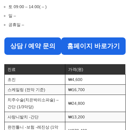
토 09:00 – 14:00( – )
일 –
공휴일 –
상담 / 예약 문의
홈페이지 바로가기
진료
가격(원)
초진
₩4,600
스케일링 (전악 기준)
₩16,700
치주수술(치은박리소파술) –
₩24,800
간단 (1/3악당)
사랑니발치 -간단
₩13,200
완전틀니 -보험 -레진상 (1악