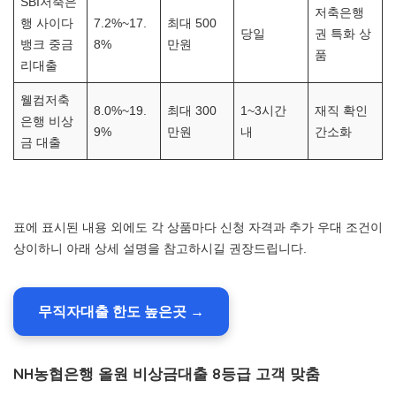
SBI저축은
저축은행
행 사이다
7.2%~17.
최대 500
당일
권 특화 상
뱅크 중금
8%
만원
품
리대출
웰컴저축
8.0%~19.
최대 300
1~3시간
재직 확인
은행 비상
9%
만원
내
간소화
금 대출
표에 표시된 내용 외에도 각 상품마다 신청 자격과 추가 우대 조건이
상이하니 아래 상세 설명을 참고하시길 권장드립니다.
무직자대출 한도 높은곳 →
NH농협은행 올원 비상금대출 8등급 고객 맞춤