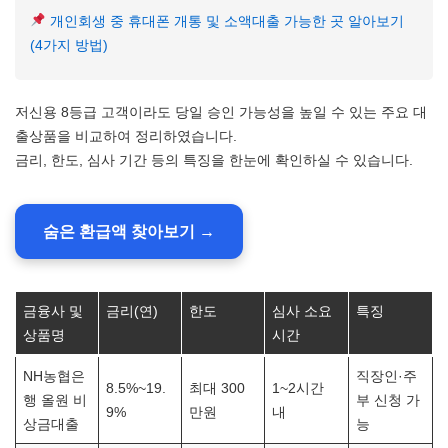
개인회생 중 휴대폰 개통 및 소액대출 가능한 곳 알아보기
(4가지 방법)
저신용 8등급 고객이라도 당일 승인 가능성을 높일 수 있는 주요 대
출상품을 비교하여 정리하였습니다.
금리, 한도, 심사 기간 등의 특징을 한눈에 확인하실 수 있습니다.
숨은 환급액 찾아보기 →
금융사 및
금리(연)
한도
심사 소요
특징
상품명
시간
NH농협은
직장인·주
8.5%~19.
최대 300
1~2시간
행 올원 비
부 신청 가
9%
만원
내
상금대출
능