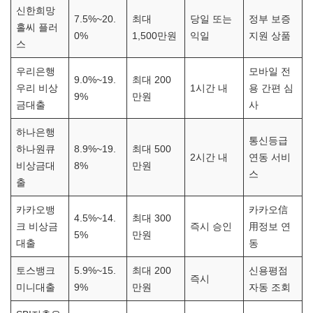
신한희망
7.5%~20.
최대
당일 또는
정부 보증
홀씨 플러
0%
1,500만원
익일
지원 상품
스
우리은행
모바일 전
9.0%~19.
최대 200
우리 비상
1시간 내
용 간편 심
9%
만원
금대출
사
하나은행
통신등급
하나원큐
8.9%~19.
최대 500
2시간 내
연동 서비
비상금대
8%
만원
스
출
카카오뱅
카카오信
4.5%~14.
최대 300
크 비상금
즉시 승인
用정보 연
5%
만원
대출
동
토스뱅크
5.9%~15.
최대 200
신용평점
즉시
미니대출
9%
만원
자동 조회