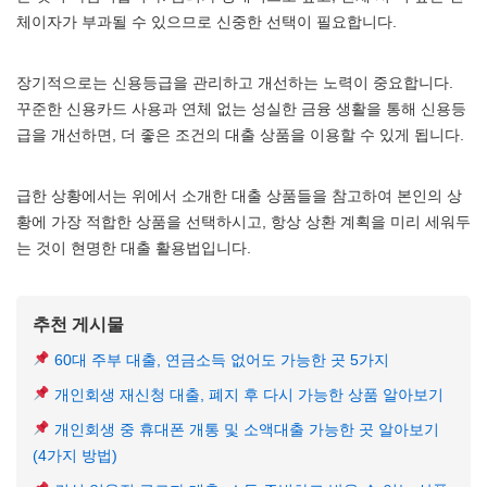
체이자가 부과될 수 있으므로 신중한 선택이 필요합니다.
장기적으로는 신용등급을 관리하고 개선하는 노력이 중요합니다.
꾸준한 신용카드 사용과 연체 없는 성실한 금융 생활을 통해 신용등
급을 개선하면, 더 좋은 조건의 대출 상품을 이용할 수 있게 됩니다.
급한 상황에서는 위에서 소개한 대출 상품들을 참고하여 본인의 상
황에 가장 적합한 상품을 선택하시고, 항상 상환 계획을 미리 세워두
는 것이 현명한 대출 활용법입니다.
추천 게시물
60대 주부 대출, 연금소득 없어도 가능한 곳 5가지
개인회생 재신청 대출, 폐지 후 다시 가능한 상품 알아보기
개인회생 중 휴대폰 개통 및 소액대출 가능한 곳 알아보기
(4가지 방법)