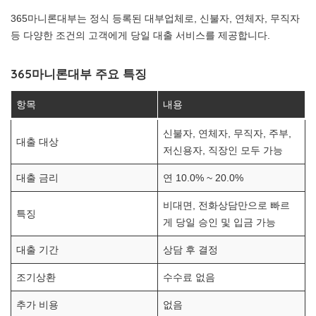
365마니론대부는 정식 등록된 대부업체로, 신불자, 연체자, 무직자
등 다양한 조건의 고객에게 당일 대출 서비스를 제공합니다.
365마니론대부 주요 특징
항목
내용
신불자, 연체자, 무직자, 주부,
대출 대상
저신용자, 직장인 모두 가능
대출 금리
연 10.0% ~ 20.0%
비대면, 전화상담만으로 빠르
특징
게 당일 승인 및 입금 가능
대출 기간
상담 후 결정
조기상환
수수료 없음
추가 비용
없음