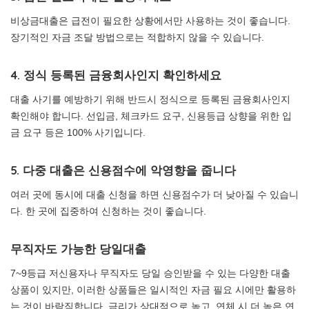
비상금대출은 급전이 필요한 상황에서만 사용하는 것이 좋습니다.
장기적인 자금 조달 방법으로는 적합하지 않을 수 있습니다.
4. 정식 등록된 금융회사인지 확인하세요
대출 사기를 예방하기 위해 반드시 정식으로 등록된 금융회사인지
확인해야 합니다. 선입금, 체크카드 요구, 신용등급 상향을 위한 입
금 요구 등은 100% 사기입니다.
5. 다중 대출은 신용점수에 악영향을 줍니다
여러 곳에 동시에 대출 신청을 하면 신용점수가 더 낮아질 수 있습니
다. 한 곳에 집중하여 신청하는 것이 좋습니다.
무직자도 가능한 당일대출
7~9등급 저신용자나 무직자도 당일 승인받을 수 있는 다양한 대출
상품이 있지만, 이러한 상품들은 일시적인 자금 필요 시에만 활용하
는 것이 바람직합니다. 금리가 상대적으로 높고, 연체 시 더 높은 연