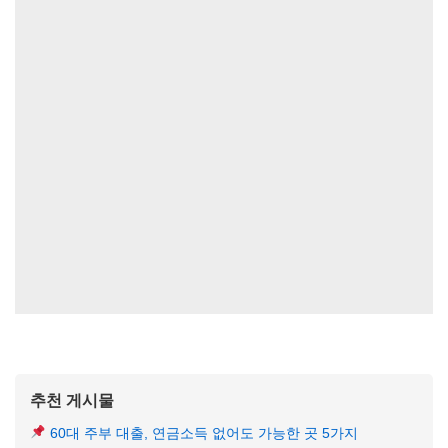
추천 게시물
60대 주부 대출, 연금소득 없어도 가능한 곳 5가지