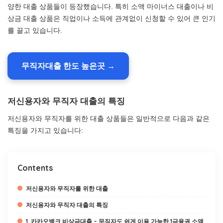
양한 대출 상품들이 등장했습니다. 특히 소액 마이너스 대출이나 비
상금 대출 상품은 직업이나 소득에 관계없이 신청할 수 있어 큰 인기
를 끌고 있습니다.
무직자대출 한도 높은곳 →
저신용자와 무직자 대출의 특징
저신용자와 무직자를 위한 대출 상품들은 일반적으로 다음과 같은
특징을 가지고 있습니다:
Contents
저신용자와 무직자를 위한 대출
저신용자와 무직자 대출의 특징
1. 카카오뱅크 비상금대출 – 무직자도 쉽게 이용 가능한 1금융권 소액