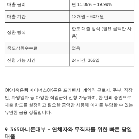
대출 금리
연 11.85% ~ 19.99%
대출 기간
12개월 ~ 60개월
한도 대출 방식 (필요 금액만 사
상환 방식
용)
중도상환수수료
없음
신청 가능 시간
24시간, 365일
OK저축은행 마이너스OK론은 프리랜서, 계약직 근로자, 주부, 직장
인, 자영업자 등 다양한 직업군이 신청 가능하며, 한 번의 승인으로
대출 한도를 설정하고 필요한 금액만 사용해 이자를 부담할 수 있는
유연한 금융 상품입니다.
9. 365마니론대부 – 연체자와 무직자를 위한 빠른 당일
대출