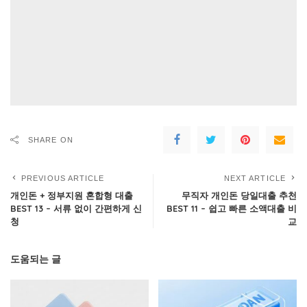
SHARE ON
PREVIOUS ARTICLE
NEXT ARTICLE
개인돈 + 정부지원 혼합형 대출
무직자 개인돈 당일대출 추천
BEST 13 – 서류 없이 간편하게 신
BEST 11 – 쉽고 빠른 소액대출 비
청
교
도움되는 글