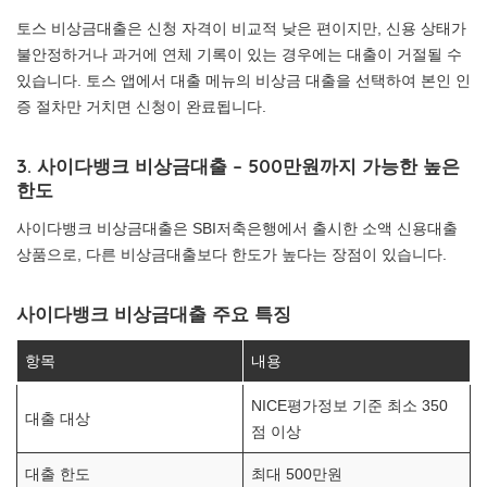
토스 비상금대출은 신청 자격이 비교적 낮은 편이지만, 신용 상태가
불안정하거나 과거에 연체 기록이 있는 경우에는 대출이 거절될 수
있습니다. 토스 앱에서 대출 메뉴의 비상금 대출을 선택하여 본인 인
증 절차만 거치면 신청이 완료됩니다.
3. 사이다뱅크 비상금대출 – 500만원까지 가능한 높은
한도
사이다뱅크 비상금대출은 SBI저축은행에서 출시한 소액 신용대출
상품으로, 다른 비상금대출보다 한도가 높다는 장점이 있습니다.
사이다뱅크 비상금대출 주요 특징
항목
내용
NICE평가정보 기준 최소 350
대출 대상
점 이상
대출 한도
최대 500만원