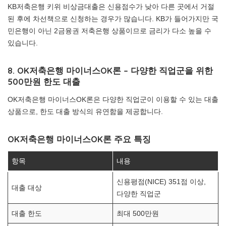
KB저축은행 키위 비상금대출은 신용점수가 낮아 다른 곳에서 거절
된 후에 차선책으로 신청하는 경우가 많습니다. KB가 들어가지만 국
민은행이 아닌 2금융권 저축은행 상품이므로 금리가 다소 높을 수
있습니다.
8. OK저축은행 마이너스OK론 – 다양한 직업군을 위한
500만원 한도 대출
OK저축은행 마이너스OK론은 다양한 직업군이 이용할 수 있는 대출
상품으로, 한도 대출 방식의 유연함을 제공합니다.
OK저축은행 마이너스OK론 주요 특징
항목
내용
신용평점(NICE) 351점 이상,
대출 대상
다양한 직업군
대출 한도
최대 500만원