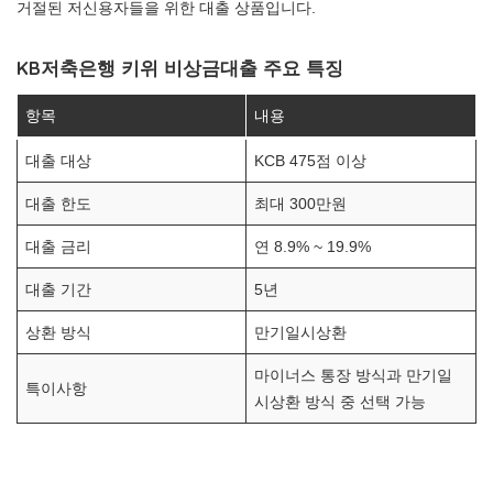
거절된 저신용자들을 위한 대출 상품입니다.
KB저축은행 키위 비상금대출 주요 특징
항목
내용
대출 대상
KCB 475점 이상
대출 한도
최대 300만원
대출 금리
연 8.9% ~ 19.9%
대출 기간
5년
상환 방식
만기일시상환
마이너스 통장 방식과 만기일
특이사항
시상환 방식 중 선택 가능