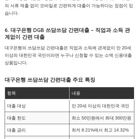
의 서류 제출 없이 모바일로 간편하게 대출이 가능하다는 장점이 있
습니다.
6. 대구은행 DGB 쓰담쓰담 간편대출 – 직업과 소득 관
계없이 간편 대출
대구은행의 쓰담쓰담 간편대출은 직업과 소득에 관계없이 만 20세
이상의 대한민국 국민이라면 누구나 신청할 수 있는 소액 신용대출
상품입니다.
대구은행 쓰담쓰담 간편대출 주요 특징
항목
내용
대출 대상
만 20세 이상의 대한민국 국민
대출 한도
최소 50만원에서 최대 300만원
대출 금리
최저 8.21%에서 최고 14.32%