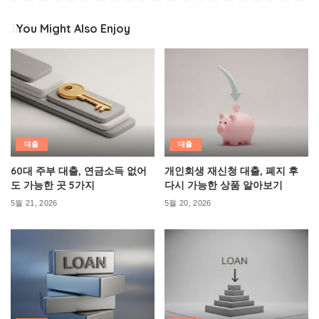
You Might Also Enjoy
대출
대출
60대 주부 대출, 연금소득 없어
개인회생 재신청 대출, 폐지 후
도 가능한 곳 5가지
다시 가능한 상품 알아보기
5월 21, 2026
5월 20, 2026