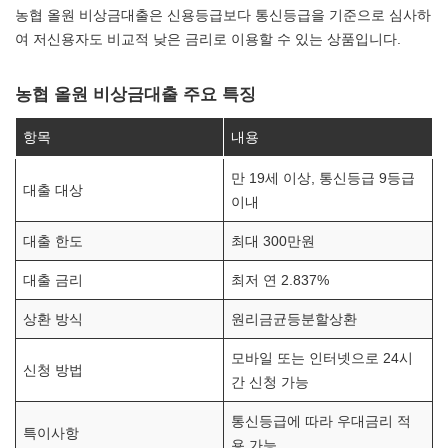
농협 올원 비상금대출은 신용등급보다 통신등급을 기준으로 심사하
여 저신용자도 비교적 낮은 금리로 이용할 수 있는 상품입니다.
농협 올원 비상금대출 주요 특징
항목
내용
만 19세 이상, 통신등급 9등급
대출 대상
이내
대출 한도
최대 300만원
대출 금리
최저 연 2.837%
상환 방식
원리금균등분할상환
모바일 또는 인터넷으로 24시
신청 방법
간 신청 가능
통신등급에 따라 우대금리 적
특이사항
용 가능