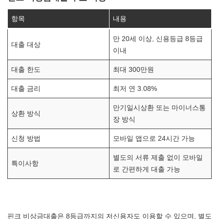
항목
내용
만 20세 이상, 신용등급 8등급
대출 대상
이내
대출 한도
최대 300만원
대출 금리
최저 연 3.08%
만기일시상환 또는 마이너스통
상환 방식
장 방식
신청 방법
모바일 앱으로 24시간 가능
별도의 서류 제출 없이 모바일
특이사항
로 간편하게 대출 가능
핀크 비상금대출은 8등급까지의 저신용자도 이용할 수 있으며, 별도