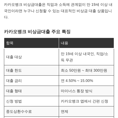
카카오뱅크 비상금대출은 직업과 소득에 관계없이 만 19세 이상 내
국인이라면 누구나 신청할 수 있는 대표적인 비상금 대출 상품입니
다.
카카오뱅크 비상금대출 주요 특징
항목
내용
만 19세 이상 내국인, 직업/소
대출 대상
득 무관
대출 한도
최소 50만원 ~ 최대 300만원
대출 금리
연 4.50% ~ 15.00%
대출 형태
마이너스 통장 방식
신청 방법
카카오뱅크 앱에서 간편 신청
중도상환수수료
면제