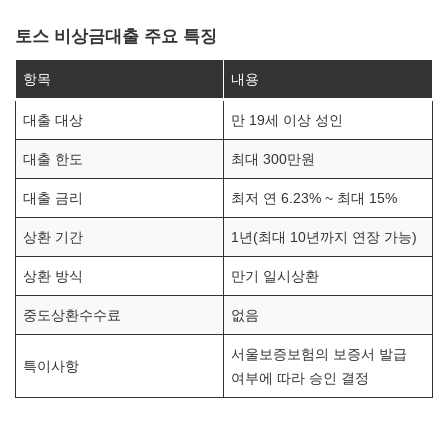
토스 비상금대출 주요 특징
항목
내용
대출 대상
만 19세 이상 성인
대출 한도
최대 300만원
대출 금리
최저 연 6.23% ~ 최대 15%
상환 기간
1년(최대 10년까지 연장 가능)
상환 방식
만기 일시상환
중도상환수수료
없음
서울보증보험의 보증서 발급
특이사항
여부에 따라 승인 결정