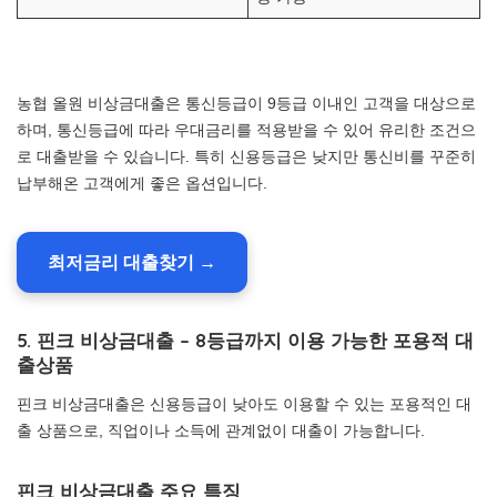
농협 올원 비상금대출은 통신등급이 9등급 이내인 고객을 대상으로
하며, 통신등급에 따라 우대금리를 적용받을 수 있어 유리한 조건으
로 대출받을 수 있습니다. 특히 신용등급은 낮지만 통신비를 꾸준히
납부해온 고객에게 좋은 옵션입니다.
최저금리 대출찾기 →
5. 핀크 비상금대출 – 8등급까지 이용 가능한 포용적 대
출상품
핀크 비상금대출은 신용등급이 낮아도 이용할 수 있는 포용적인 대
출 상품으로, 직업이나 소득에 관계없이 대출이 가능합니다.
핀크 비상금대출 주요 특징