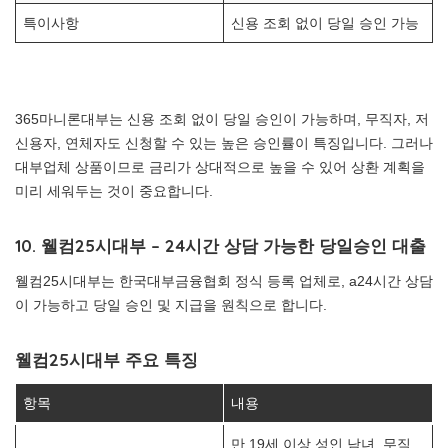
특이사항
신용 조회 없이 당일 승인 가능
365마니론대부는 신용 조회 없이 당일 승인이 가능하며, 무직자, 저
신용자, 연체자도 신청할 수 있는 높은 승인률이 특징입니다. 그러나
대부업체 상품이므로 금리가 상대적으로 높을 수 있어 상환 계획을
미리 세워두는 것이 중요합니다.
10. 웰컴25시대부 – 24시간 상담 가능한 당일승인 대출
웰컴25시대부는 한국대부금융협회 정식 등록 업체로, a24시간 상담
이 가능하고 당일 승인 및 지급을 원칙으로 합니다.
웰컴25시대부 주요 특징
항목
내용
만 19세 이상 성인 남녀, 무직