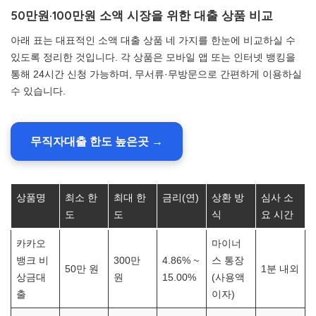
50만원·100만원 소액 시장을 위한 대출 상품 비교
아래 표는 대표적인 소액 대출 상품 네 가지를 한눈에 비교하실 수
있도록 정리한 것입니다. 각 상품은 모바일 앱 또는 인터넷 뱅킹을
통해 24시간 신청 가능하며, 무서류·무방문으로 간편하게 이용하실
수 있습니다.
무직자대출 한도 높은곳 →
상품명
최소 한
최대 한
금리(연)
상환 방
심사 소
도
도
식
요 시간
카카오
마이너
뱅크 비
300만
4.86% ~
스 통장
50만 원
1분 내외
상금대
원
15.00%
(사용액
출
이자)