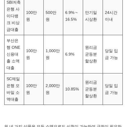
SBI저축
은행 사
100만
500만
6.9% ~
만기일
24시간
이다뱅
원
원
16.5%
시상환
이내
크 비상
금대출
부산은
행 ONE
원리금
100만
1,000만
당일 입
신용대
6.9%
균등분
원
원
금 가능
출 소액
할상환
대출
SC제일
원리금
은행 모
100만
2,000만
당일 입
10.85%
균등분
바일 소
원
원
금 가능
할상환
액대출
위 네 가지 상품은 모두 소액으로도 신청이 가능하여 급전이 필요하