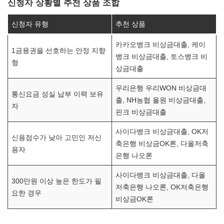
신청자 상황별 추천 상품 조합
신청자 유형
추천 상품
카카오뱅크 비상금대출, 케이
1금융권을 선호하는 안정 지향
뱅크 비상금대출, 토스뱅크 비
형
상금대출
우리은행 우리WON 비상금대
통신요금 성실 납부 이력 보유
출, NH농협 올원 비상금대출,
자
핀크 비상금대출
사이다뱅크 비상금대출, OK저
신용점수가 낮아 고민인 저신
축은행 비상금OK론, 다올저축
용자
은행 나오론
사이다뱅크 비상금대출, 다올
300만원 이상 높은 한도가 필
저축은행 나오론, OK저축은행
요한 경우
비상금OK론