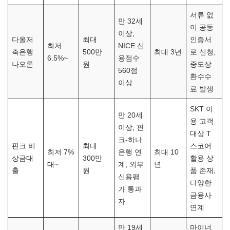
서류 없
만 32세
이 공동
이상,
다올저
최대
인증서
최저
NICE 신
축은행
500만
최대 3년
로 신청,
6.5%~
용점수
나오론
원
중도상
560점
환수수
이상
료 발생
SKT 이
만 20세
용 고객
이상, 핀
대상 T
크-하나
핀크 비
최대
스코어
최저 7%
은행 연
최대 10
상금대
300만
활용 상
대~
계, 외부
년
출
원
품 존재,
신용평
다양한
가 통과
금융사
자
연계
만 19세
마이너