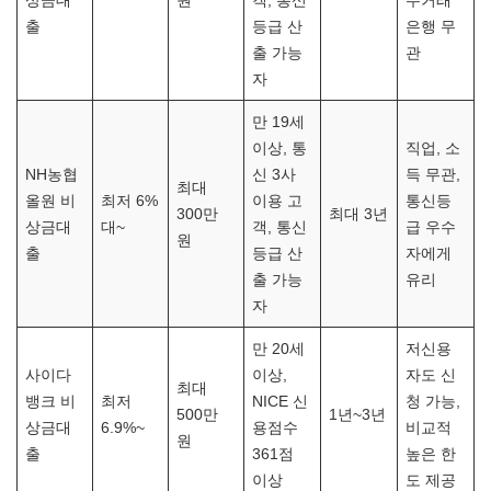
상금대
원
객, 통신
주거래
출
등급 산
은행 무
출 가능
관
자
만 19세
이상, 통
직업, 소
NH농협
신 3사
득 무관,
최대
올원 비
최저 6%
이용 고
통신등
300만
최대 3년
상금대
대~
객, 통신
급 우수
원
출
등급 산
자에게
출 가능
유리
자
만 20세
저신용
사이다
이상,
자도 신
최대
뱅크 비
최저
NICE 신
청 가능,
500만
1년~3년
상금대
6.9%~
용점수
비교적
원
출
361점
높은 한
이상
도 제공