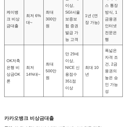
이상,
스 통장
케이뱅
최대
SGI서울
방식, 1
최저 6%
1년 (연
크 비상
300만
보증보
금융권
대~
장 가능)
금대출
원
험 증권
인터넷
발급 가
전문은
능 고객
행
폭넓은
만 29세
자격 조
OK저축
이상,
최대
건, 2금
은행 비
최저
NICE 신
최대 10
500만
융권의
상금OK
14%대~
용점수
년
원
높은 승
론
351점
인 가능
이상
성
카카오뱅크 비상금대출