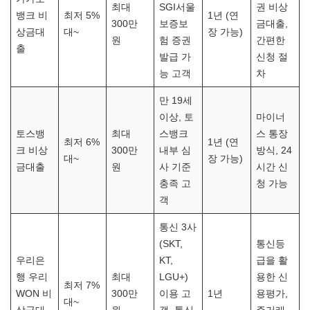
최대
SGI서울
권 비상
뱅크 비
최저 5%
1년 (연
300만
보증보
금대출,
상금대
대~
장 가능)
원
험 증권
간편한
출
발급 가
신청 절
능 고객
차
만 19세
이상, 토
마이너
토스뱅
최대
스뱅크
스 통장
최저 6%
1년 (연
크 비상
300만
내부 심
방식, 24
대~
장 가능)
금대출
원
사 기준
시간 신
충족 고
청 가능
객
통신 3사
(SKT,
통신등
우리은
KT,
급을 활
행 우리
최대
LGU+)
용한 신
최저 7%
WON 비
300만
이용 고
1년
용평가,
대~