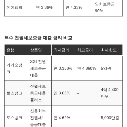
임차보증금
케이뱅크
연 3.36%
연 4.33%
90%
특수 전월세보증금 대출 금리 비교
은행
상품명
최저금리
최고금리
최대한도
SGI 전월
카카오뱅
세보증금
연 3.358%
연 4.868%
5억원
크
대출
전월세보
4억 4,400
토스뱅크
증금대출
연 3.63%
–
만원
플러스
신용회복
토스뱅크
전월세보
연 4.62%
–
5,000만원
증금대출