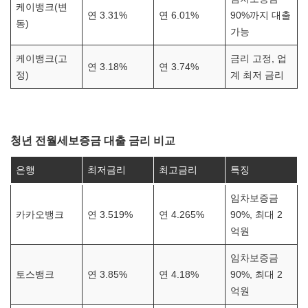
케이뱅크(변
연 3.31%
연 6.01%
90%까지 대출
동)
가능
케이뱅크(고
금리 고정, 업
연 3.18%
연 3.74%
정)
계 최저 금리
청년 전월세보증금 대출 금리 비교
은행
최저금리
최고금리
특징
임차보증금
카카오뱅크
연 3.519%
연 4.265%
90%, 최대 2
억원
임차보증금
토스뱅크
연 3.85%
연 4.18%
90%, 최대 2
억원