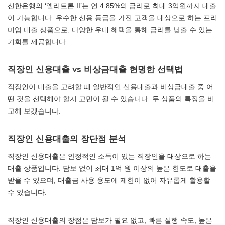
신한은행의 ‘엘리트론 II’는 연 4.85%의 금리로 최대 3억원까지 대출
이 가능합니다. 우수한 신용 등급을 가진 고객을 대상으로 하는 프리
미엄 대출 상품으로, 다양한 우대 혜택을 통해 금리를 낮출 수 있는
기회를 제공합니다.
직장인 신용대출 vs 비상금대출 현명한 선택법
직장인이 대출을 고려할 때 일반적인 신용대출과 비상금대출 중 어
떤 것을 선택해야 할지 고민이 될 수 있습니다. 두 상품의 특징을 비
교해 보겠습니다.
직장인 신용대출의 장단점 분석
직장인 신용대출은 안정적인 소득이 있는 직장인을 대상으로 하는
대출 상품입니다. 담보 없이 최대 1억 원 이상의 높은 한도로 대출을
받을 수 있으며, 대출금 사용 용도에 제한이 없어 자유롭게 활용할
수 있습니다.
직장인 신용대출의 장점은 담보가 필요 없고, 빠른 실행 속도, 높은