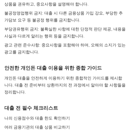
상품을 권유하고, 중요사항을 설명해야 합니다.
불공정영업행위 금지: 대출 시 다른 금융상품 가입 강요, 부당한 추
가담보 요구 등 불공정 행위를 금지합니다.
부당권유행위 금지: 불확실한 사항에 대한 단정적 판단 제공, 내용을
사실과 다르게 알리는 행위 등을 금지합니다.
광고 관련 준수사항: 중요사항을 포함해야 하며, 오해의 소지가 있는
광고를 금지합니다.
안전한 개인돈 대출 이용을 위한 종합 가이드
개인돈 대출을 안전하게 이용하기 위한 종합적인 가이드를 제시합
니다. 대출 전 준비부터 상환까지의 전 과정에서 알아야 할 사항들을
정리합니다.
대출 전 필수 체크리스트
나의 신용점수와 대출 한도 확인하기
여러 금융기관의 대출 상품 비교하기