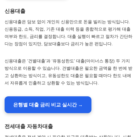
신용대출
신용대출은 담보 없이 개인의 신용만으로 돈을 빌리는 방식입니다.
신용등급, 소득, 직업, 기존 대출 이력 등을 종합적으로 평가해 대출
여부와 한도, 금리를 결정합니다. 대출 실행이 빠르고 절차가 간단하
다는 장점이 있지만, 담보대출보다 금리가 높은 편입니다.
신용대출은 ‘건별대출’과 ‘유동성한도’ 대출(마이너스 통장) 두 가지
방식으로 이용할 수 있습니다. 건별대출은 필요한 금액을 한 번에 받
고 상환하는 방식이고, 유동성한도 대출은 필요할 때마다 한도 내에
서 자유롭게 인출하고 상환할 수 있는 방식입니다.
은행별 대출 금리 비교 실시간 →
전세대출 자동차대출