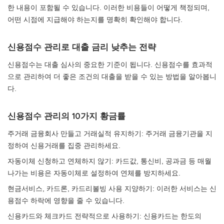
한 내용이 포함될 수 있습니다. 이러한 비용들이 어떻게 책정되며,
어떤 시점에 지급해야 하는지를 명확히 확인해야 합니다.
신용점수 관리로 대출 금리 낮추는 전략
신용점수는 대출 심사의 중요한 기준이 됩니다. 신용점수를 효과적
으로 관리하여 더 좋은 조건의 대출을 받을 수 있는 방법을 알아봅니
다.
신용점수 관리의 10가지 황금률
주거래 금융회사 만들고 거래실적 유지하기: 주거래 금융기관을 지
정하여 신용거래를 집중 관리하세요.
자동이체 신청하고 연체하지 않기: 카드값, 통신비, 공과금 등 매월
나가는 비용은 자동이체로 설정하여 연체를 방지하세요.
현금서비스, 카드론, 카드리볼빙 사용 지양하기: 이러한 서비스는 신
용점수 하락에 영향을 줄 수 있습니다.
신용카드와 체크카드 전략적으로 사용하기: 신용카드는 한도의