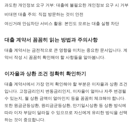
과도한 개인정보 요구 거부: 대출에 불필요한 개인정보 요구 시 거부
비대면 대출 주의: 직접 방문하는 것이 안전
여신거래 안심차단 서비스 활용: 본인도 모르는 대출 실행 차단
대출 계약서 꼼꼼히 읽는 방법과 주의사항
대출 계약서는 금전적으로 큰 영향을 미치는 중요한 문서입니다. 계
약서 작성 시 꼼꼼히 확인해야 할 사항들을 알아봅니다.
이자율과 상환 조건 정확히 확인하기
대출 계약서에서 가장 먼저 확인해야 할 부분은 이자율과 상환 조건
입니다. 고정금리인지 변동금리인지, 이자율이 얼마나 자주 변경될
수 있는지, 월 상환 금액이 얼마인지 등을 꼼꼼히 체크해야 합니다.
또한 원금균등상환, 원리금균등상환, 만기일시상환 등 상환 방식에
따라 이자 부담이 달라질 수 있으므로 자신에게 유리한 방식을 선택
하는 것이 중요합니다.