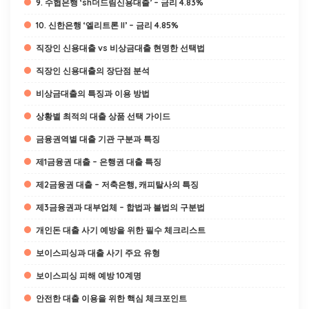
9. 수협은행 ‘sh더드림신용대출’ – 금리 4.83%
10. 신한은행 ‘엘리트론 II’ – 금리 4.85%
직장인 신용대출 vs 비상금대출 현명한 선택법
직장인 신용대출의 장단점 분석
비상금대출의 특징과 이용 방법
상황별 최적의 대출 상품 선택 가이드
금융권역별 대출 기관 구분과 특징
제1금융권 대출 – 은행권 대출 특징
제2금융권 대출 – 저축은행, 캐피탈사의 특징
제3금융권과 대부업체 – 합법과 불법의 구분법
개인돈 대출 사기 예방을 위한 필수 체크리스트
보이스피싱과 대출 사기 주요 유형
보이스피싱 피해 예방 10계명
안전한 대출 이용을 위한 핵심 체크포인트