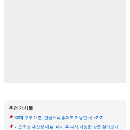
추천 게시물
60대 주부 대출, 연금소득 없어도 가능한 곳 5가지
개인회생 재신청 대출, 폐지 후 다시 가능한 상품 알아보기