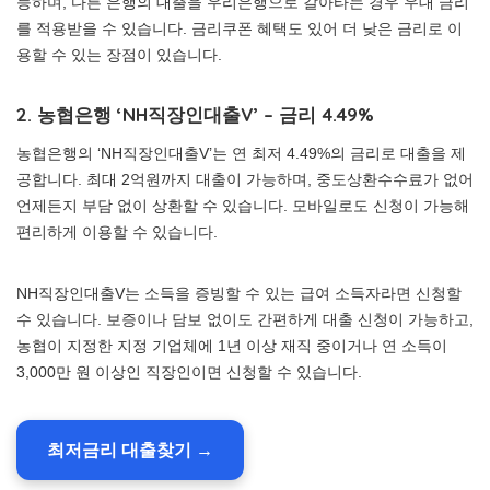
능하며, 다른 은행의 대출을 우리은행으로 갈아타는 경우 우대 금리
를 적용받을 수 있습니다. 금리쿠폰 혜택도 있어 더 낮은 금리로 이
용할 수 있는 장점이 있습니다.
2. 농협은행 ‘NH직장인대출V’ – 금리 4.49%
농협은행의 ‘NH직장인대출V’는 연 최저 4.49%의 금리로 대출을 제
공합니다. 최대 2억원까지 대출이 가능하며, 중도상환수수료가 없어
언제든지 부담 없이 상환할 수 있습니다. 모바일로도 신청이 가능해
편리하게 이용할 수 있습니다.
NH직장인대출V는 소득을 증빙할 수 있는 급여 소득자라면 신청할
수 있습니다. 보증이나 담보 없이도 간편하게 대출 신청이 가능하고,
농협이 지정한 지정 기업체에 1년 이상 재직 중이거나 연 소득이
3,000만 원 이상인 직장인이면 신청할 수 있습니다.
최저금리 대출찾기 →