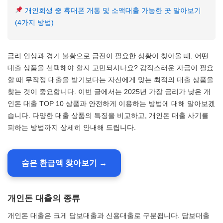
개인회생 중 휴대폰 개통 및 소액대출 가능한 곳 알아보기
(4가지 방법)
금리 인상과 경기 불황으로 급전이 필요한 상황이 찾아올 때, 어떤
대출 상품을 선택해야 할지 고민되시나요? 갑작스러운 자금이 필요
할 때 무작정 대출을 받기보다는 자신에게 맞는 최적의 대출 상품을
찾는 것이 중요합니다. 이번 글에서는 2025년 가장 금리가 낮은 개
인돈 대출 TOP 10 상품과 안전하게 이용하는 방법에 대해 알아보겠
습니다. 다양한 대출 상품의 특징을 비교하고, 개인돈 대출 사기를
피하는 방법까지 상세히 안내해 드립니다.
숨은 환급액 찾아보기 →
개인돈 대출의 종류
개인돈 대출은 크게 담보대출과 신용대출로 구분됩니다. 담보대출