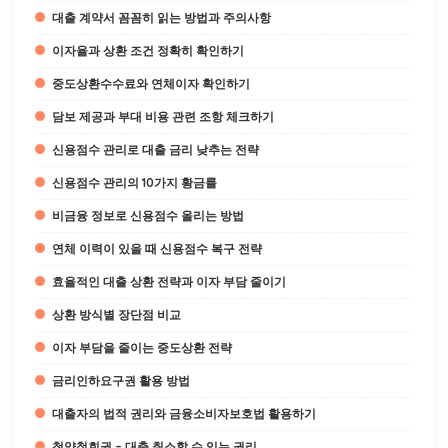
대출 계약서 꼼꼼히 읽는 방법과 주의사항
이자율과 상환 조건 정확히 확인하기
중도상환수수료와 연체이자 확인하기
담보 제공과 부대 비용 관련 조항 체크하기
신용점수 관리로 대출 금리 낮추는 전략
신용점수 관리의 10가지 황금률
비금융 정보로 신용점수 올리는 방법
연체 이력이 있을 때 신용점수 복구 전략
효율적인 대출 상환 전략과 이자 부담 줄이기
상환 방식별 장단점 비교
이자 부담을 줄이는 중도상환 전략
금리인하요구권 활용 방법
대출자의 법적 권리와 금융소비자보호법 활용하기
청약철회권 – 대출 취소할 수 있는 권리