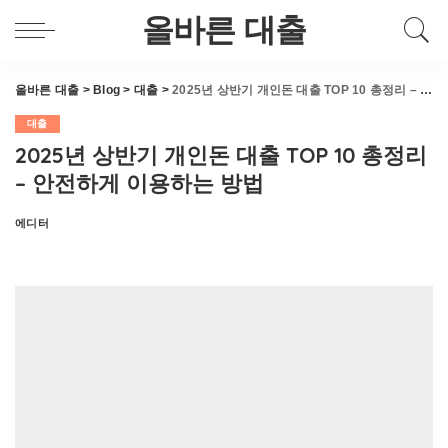
올바른 대출
올바른 대출
>
Blog
>
대출
>
2025년 상반기 개인돈 대출 TOP 10 총정리 – 안전하게 이용하는 방법
대출
2025년 상반기 개인돈 대출 TOP 10 총정리
– 안전하게 이용하는 방법
에디터
Posted
by