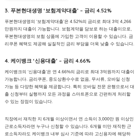
3. 푸본현대생명 ‘보험계약대출’ – 금리 4.52%
푸본현대생명의 ‘보험계약대출’은 4.52%의 금리로 최대 3억 4,266
만원까지 대출이 가능합니다. 보험계약을 담보로 하는 대출이므로,
푸본현대생명의 보험 상품에 가입한 고객이 이용할 수 있습니다. 금
리쿠폰 혜택도 제공해 실질적인 금리 부담을 더욱 낮출 수 있습니다.
4. 케이뱅크 ‘신용대출’ – 금리 4.66%
케이뱅크의 ‘신용대출’은 연 4.66%의 금리로 최대 3억원까지 대출이
가능합니다. 금리쿠폰, 중도상환수수료 없음, 무서류, 모바일 신청
가능 등 다양한 혜택을 제공합니다. 특히 모바일 전문 은행으로서 대
출 신청부터 실행까지 모든 과정을 스마트폰으로 간편하게 처리할
수 있는 장점이 있습니다.
직장에서 재직한 지 6개월 이상이면서 연 소득이 3,000만 원 이상인
근로소득자라면 누구나 신청할 수 있습니다. 6개월 미만 재직한 근
로소득자라도 케이뱅크 내부 심사 기준에 따라 고신용자에 해당하