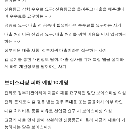
근하는 사기
신용등급 상향 수수료 요구: 신용등급을 올려주고 대출을 해주겠다
며 수수료를 요구하는 사기
공증료 요구: 대출 전 공증이 필요하다며 수수료를 요구하는 사기
대출 처리비용 선입금 요구: 대출 처리를 위한 비용을 먼저 입금하게
하는 사기
정부지원 대출 사칭: 정부지원 대출이라며 접근하는 사기
앱 설치를 통한 개인정보 탈취: 대출 심사를 위해 특정 앱을 설치하
게 하여 개인정보를 탈취하는 사기
보이스피싱 피해 예방 10계명
전화로 정부기관이라며 자금이체를 요구하면 일단 보이스피싱 의심
전화·문자로 대출 권유 받는 경우 무대응 또는 금융회사 여부 확인
대출 처리비용 등을 이유로 선입금 요구 시 보이스피싱 의심
고금리 대출 먼저 받아 상환하면 신용등급이 올라 저금리 대출이 가
능하다는 말은 보이스피싱