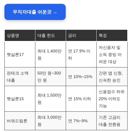
무직자대출 쉬운곳 →
상품명
대출 한도
금리
특징
저신용자 및
최대 1,400만
연 17.9% 이
햇살론17
소득 증빙 어
원
하
려운 대상
핀테크 소액
50만 원~300
간편 앱 신청,
연 10%~15%
대출
만 원
신속한 승인
신용점수 하위
최대 1,500만
햇살론15
연 15% 이하
20% 이하도
원
가능
최대 3,000만
기존 고금리
바꿔드림론
연 7%~9%
원
대출 전환용