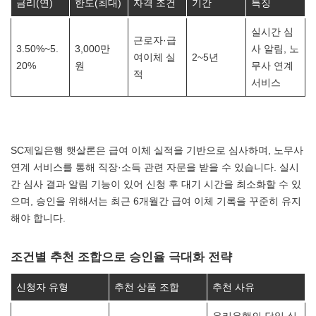
금리(연)
한도(최대)
자격 조건
기간
특징
실시간 심
근로자·급
3.50%~5.
3,000만
사 알림, 노
여이체 실
2~5년
20%
원
무사 연계
적
서비스
SC제일은행 햇살론은 급여 이체 실적을 기반으로 심사하며, 노무사
연계 서비스를 통해 직장·소득 관련 자문을 받을 수 있습니다. 실시
간 심사 결과 알림 기능이 있어 신청 후 대기 시간을 최소화할 수 있
으며, 승인을 위해서는 최근 6개월간 급여 이체 기록을 꾸준히 유지
해야 합니다.
조건별 추천 조합으로 승인율 극대화 전략
신청자 유형
추천 상품 조합
추천 사유