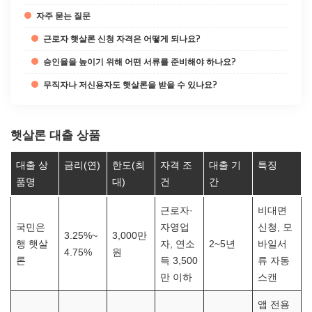
자주 묻는 질문
근로자 햇살론 신청 자격은 어떻게 되나요?
승인율을 높이기 위해 어떤 서류를 준비해야 하나요?
무직자나 저신용자도 햇살론을 받을 수 있나요?
햇살론 대출 상품
대출 상
금리(연)
한도(최
자격 조
대출 기
특징
품명
대)
건
간
근로자·
비대면
국민은
자영업
신청, 모
3.25%~
3,000만
행 햇살
자, 연소
2~5년
바일서
4.75%
원
론
득 3,500
류 자동
만 이하
스캔
앱 전용