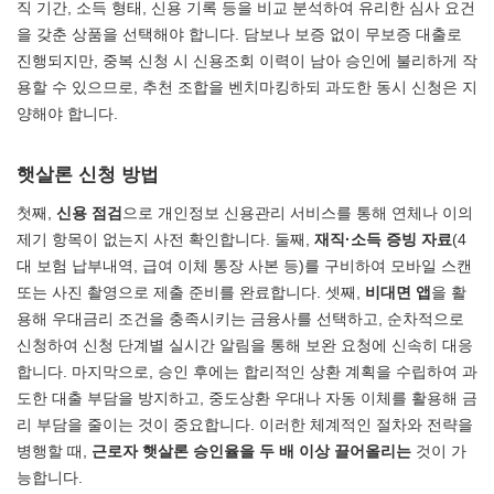
직 기간, 소득 형태, 신용 기록 등을 비교 분석하여 유리한 심사 요건
을 갖춘 상품을 선택해야 합니다. 담보나 보증 없이 무보증 대출로
진행되지만, 중복 신청 시 신용조회 이력이 남아 승인에 불리하게 작
용할 수 있으므로, 추천 조합을 벤치마킹하되 과도한 동시 신청은 지
양해야 합니다.
햇살론 신청 방법
첫째,
신용 점검
으로 개인정보 신용관리 서비스를 통해 연체나 이의
제기 항목이 없는지 사전 확인합니다. 둘째,
재직·소득 증빙 자료
(4
대 보험 납부내역, 급여 이체 통장 사본 등)를 구비하여 모바일 스캔
또는 사진 촬영으로 제출 준비를 완료합니다. 셋째,
비대면 앱
을 활
용해 우대금리 조건을 충족시키는 금융사를 선택하고, 순차적으로
신청하여 신청 단계별 실시간 알림을 통해 보완 요청에 신속히 대응
합니다. 마지막으로, 승인 후에는 합리적인 상환 계획을 수립하여 과
도한 대출 부담을 방지하고, 중도상환 우대나 자동 이체를 활용해 금
리 부담을 줄이는 것이 중요합니다. 이러한 체계적인 절차와 전략을
병행할 때,
근로자 햇살론 승인율을 두 배 이상 끌어올리는
것이 가
능합니다.