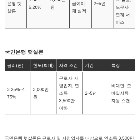
은행 햇
급여이
2~5년
5.20%
원
노무사
살론
체 실적
연계 서
비스
국민은행 햇살론
금리(연)
한도(최대)
자격 조건
기간
특징
근로자·자
영업자, 연
비대면, 모
3.25%~4.
3,000만
소득
2~5년
바일서류
75%
원
3,500만
자동 스캔
이하
국민은행 햇살론은 근로자 및 자영업자를 대상으로 연소득 3,500만