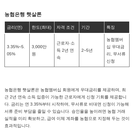
농협은행 햇살론
금리(연)
한도(최대)
자격 조건
기간
특징
농협멤버
근로자·소
3.35%~5.
3,000만
십 우대금
득 2년 연
2~5년
05%
원
리, 무서류
속
신청
농협은행 햇살론은 농협멤버십 회원에게 우대금리를 제공하며, 최
근 2년 연속 소득 입증이 가능한 근로자에게 신청 기회를 제공합니
다. 금리는 연 3.35%부터 시작하며, 무서류로 비대면 신청이 가능해
서류 준비 부담을 줄일 수 있습니다. 승인율을 높이려면 농협 거래
실적을 미리 확보하고, 급여 이체 계좌를 농협으로 지정해 두는 것이
효과적입니다.