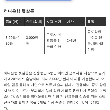
하나은행 햇살론
금리(연)
한도(최대)
자격 조건
기간
특징
중도상환
근로자·신
3.20%~4.
3,000만
수수료 없
용등급 6
2~5년
90%
원
음, 모바일
등급 이하
신청
하나은행 햇살론은 신용등급 6등급 이하인 근로자를 대상으로 금리
가 3.20%에서 출발하며, 최대 3,000만 원까지 대출 가능합니다. 모
바일 앱을 통해 비대면으로 서류 제출과 심사가 진행되며, 중도 상환
시 별도 수수료가 부과되지 않아 상환 계획을 유연하게 운영할 수 있
습니다. 승인율을 극대화하려면 신청 전 신용등급 상승을 위해 소액
신용카드 결제 기록을 6개월 이상 꾸준히 관리하는 것이 유리합니
다.