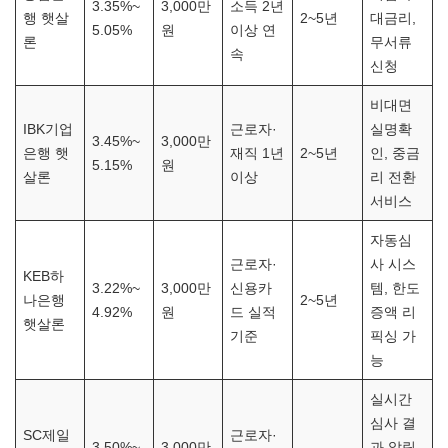
3.35%~
3,000만
소득 2년
행 햇살
2~5년
대금리,
5.05%
원
이상 연
론
무서류
속
신청
비대면
IBK기업
근로자·
실명확
3.45%~
3,000만
은행 햇
재직 1년
2~5년
인, 중금
5.15%
원
살론
이상
리 전환
서비스
자동심
근로자·
사 시스
KEB하
3.22%~
3,000만
신용카
템, 한도
나은행
2~5년
4.92%
원
드 실적
증액 리
햇살론
기준
픽싱 가
능
실시간
심사 결
SC제일
근로자·
3.50%~
3,000만
과 알림,