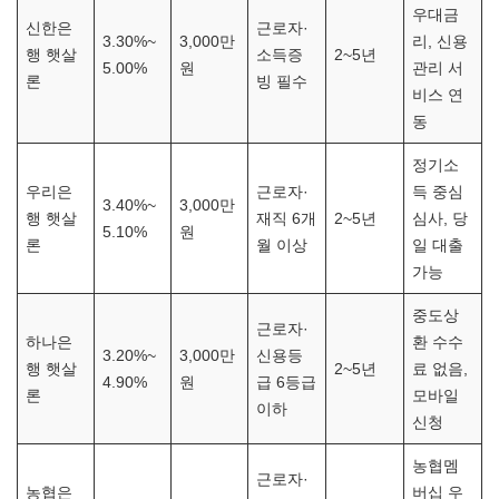
우대금
신한은
근로자·
3.30%~
3,000만
리, 신용
행 햇살
소득증
2~5년
5.00%
원
관리 서
론
빙 필수
비스 연
동
정기소
우리은
근로자·
득 중심
3.40%~
3,000만
행 햇살
재직 6개
2~5년
심사, 당
5.10%
원
론
월 이상
일 대출
가능
중도상
근로자·
하나은
환 수수
3.20%~
3,000만
신용등
행 햇살
2~5년
료 없음,
4.90%
원
급 6등급
론
모바일
이하
신청
농협멤
근로자·
농협은
버십 우