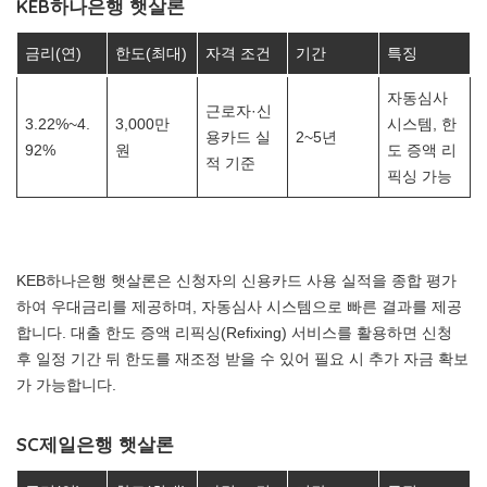
KEB하나은행 햇살론
금리(연)
한도(최대)
자격 조건
기간
특징
자동심사
근로자·신
3.22%~4.
3,000만
시스템, 한
용카드 실
2~5년
92%
원
도 증액 리
적 기준
픽싱 가능
KEB하나은행 햇살론은 신청자의 신용카드 사용 실적을 종합 평가
하여 우대금리를 제공하며, 자동심사 시스템으로 빠른 결과를 제공
합니다. 대출 한도 증액 리픽싱(Refixing) 서비스를 활용하면 신청
후 일정 기간 뒤 한도를 재조정 받을 수 있어 필요 시 추가 자금 확보
가 가능합니다.
SC제일은행 햇살론