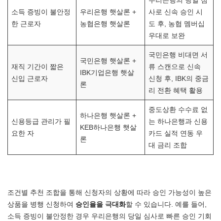
우리은행의 당일 심
소득 증빙이 불안정
우리은행 햇살론 +
사로 신속 승인 시
한 근로자
농협은행 햇살론
도 후, 농협 멤버십
우대로 보완
국민은행 비대면 서
국민은행 햇살론 +
재직 기간이 짧은
류 스캔으로 신속
IBK기업은행 햇살
신입 근로자
신청 후, IBK의 중금
론
리 전환 혜택 활용
중도상환 수수료 없
하나은행 햇살론 +
신용등급 관리가 필
는 하나은행과 신용
KEB하나은행 햇살
요한 자
카드 실적 연동 우
론
대 금리 조합
조건별 추천 조합을 통해 신청자의 상황에 따라 승인 가능성이 높은
상품을 병행 신청하여
승인율을 극대화
할 수 있습니다. 예를 들어,
소득 증빙이 불안정한 경우 우리은행의 당일 심사로 빠른 승인 기회