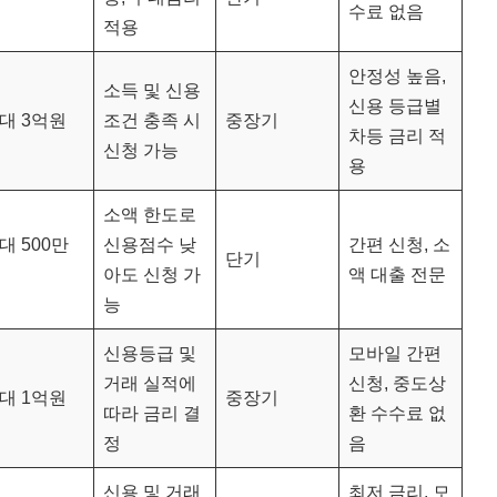
수료 없음
적용
안정성 높음,
소득 및 신용
신용 등급별
대 3억원
조건 충족 시
중장기
차등 금리 적
신청 가능
용
소액 한도로
대 500만
신용점수 낮
간편 신청, 소
단기
아도 신청 가
액 대출 전문
능
신용등급 및
모바일 간편
거래 실적에
신청, 중도상
대 1억원
중장기
따라 금리 결
환 수수료 없
정
음
신용 및 거래
최저 금리, 모