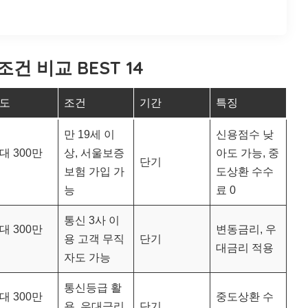
건 비교 BEST 14
도
조건
기간
특징
만 19세 이
신용점수 낮
대 300만
상, 서울보증
아도 가능, 중
단기
보험 가입 가
도상환 수수
능
료 0
통신 3사 이
대 300만
변동금리, 우
용 고객 무직
단기
대금리 적용
자도 가능
통신등급 활
대 300만
중도상환 수
용, 우대금리
단기