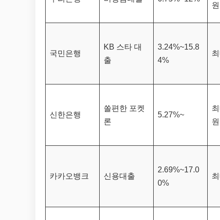
원
KB 스타 대
3.24%~15.8
국민은행
최
출
4%
쏠편한 포켓
최
신한은행
5.27%~
론
원
2.69%~17.0
카카오뱅크
신용대출
최
0%