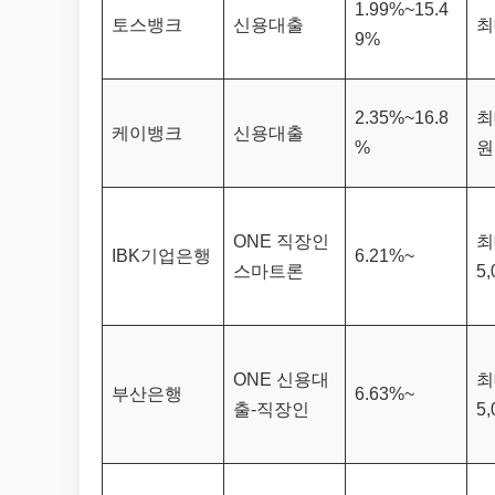
1.99%~15.4
토스뱅크
신용대출
최
9%
2.35%~16.8
최
케이뱅크
신용대출
%
원
ONE 직장인
최
IBK기업은행
6.21%~
스마트론
5
ONE 신용대
최
부산은행
6.63%~
출-직장인
5