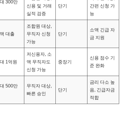
대 300만
신용 및 거래
단기
간편 신청 가
실적 검증
능
조합원 대상,
소액 긴급 자
액 대출
무직자 신청
단기
금 지원
가능
저신용자, 소
신용 점수 기
대 1억원
액 무직자도
중장기
준 완화
신청 가능
금리 다소 높
대 500만
무직자 대상,
단기
음, 긴급자금
빠른 승인
적합