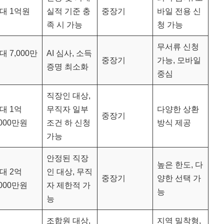
대 1억원
실적 기준 충
중장기
바일 전용 신
족 시 가능
청 가능
무서류 신청
대 7,000만
AI 심사, 소득
중장기
가능, 모바일
증명 최소화
중심
직장인 대상,
대 1억
무직자 일부
다양한 상환
중장기
,000만원
조건 하 신청
방식 제공
가능
안정된 직장
높은 한도, 다
대 2억
인 대상, 무직
중장기
양한 선택 가
,000만원
자 제한적 가
능
능
조합원 대상,
지역 밀착형,