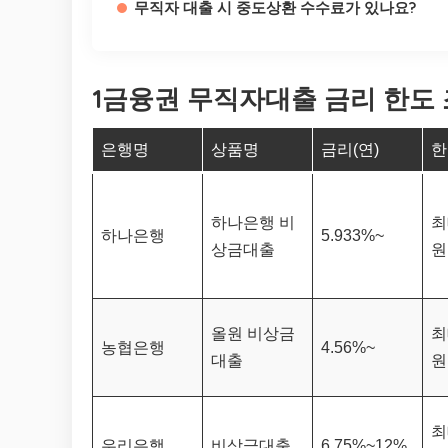
무직자 대출 시 중도상환 수수료가 있나요?
1금융권 무직자대출 금리 한도 조
은행명
상품명
금리(연)
한
하나은행 비
최
하나은행
5.933%~
상금대출
원
올원 비상금
최
농협은행
4.56%~
대출
원
최
우리은행
비상금대출
6.75%~12%