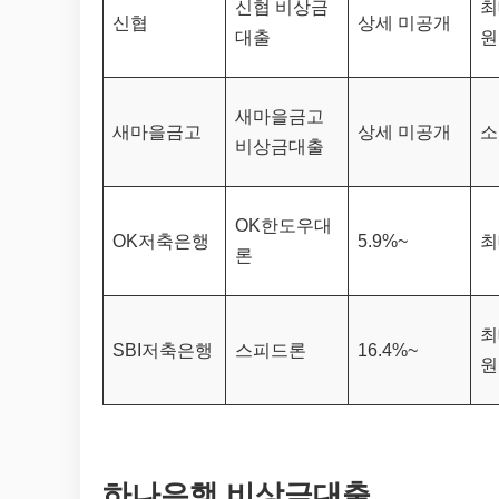
신협 비상금
최
신협
상세 미공개
대출
원
새마을금고
새마을금고
상세 미공개
소
비상금대출
OK한도우대
OK저축은행
5.9%~
최
론
최
SBI저축은행
스피드론
16.4%~
원
하나은행 비상금대출