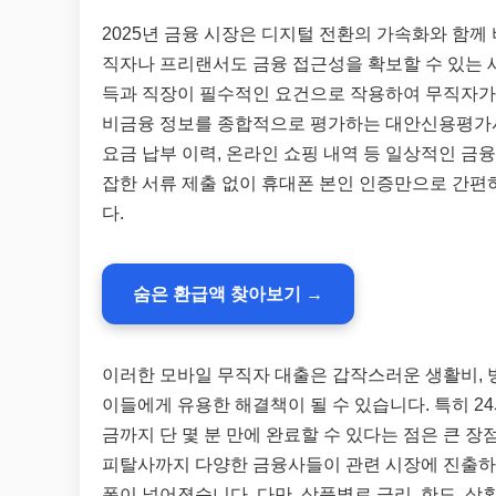
2025년 금융 시장은 디지털 전환의 가속화와 함께
직자나 프리랜서도 금융 접근성을 확보할 수 있는 
득과 직장이 필수적인 요건으로 작용하여 무직자가
비금융 정보를 종합적으로 평가하는 대안신용평가시
요금 납부 이력, 온라인 쇼핑 내역 등 일상적인 금
잡한 서류 제출 없이 휴대폰 본인 인증만으로 간
다.
숨은 환급액 찾아보기 →
이러한 모바일 무직자 대출은 갑작스러운 생활비, 
이들에게 유용한 해결책이 될 수 있습니다. 특히 2
금까지 단 몇 분 만에 완료할 수 있다는 점은 큰 
피탈사까지 다양한 금융사들이 관련 시장에 진출하
폭이 넓어졌습니다. 다만, 상품별로 금리, 한도, 