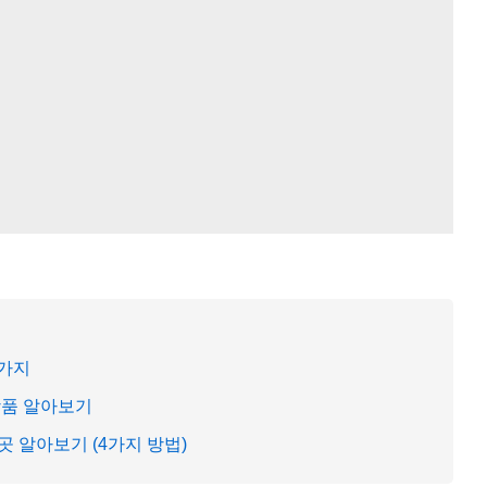
5가지
상품 알아보기
 알아보기 (4가지 방법)