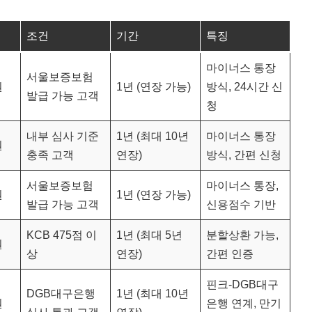
조건
기간
특징
마이너스 통장
서울보증보험
원
1년 (연장 가능)
방식, 24시간 신
발급 가능 고객
청
내부 심사 기준
1년 (최대 10년
마이너스 통장
원
충족 고객
연장)
방식, 간편 신청
서울보증보험
마이너스 통장,
원
1년 (연장 가능)
발급 가능 고객
신용점수 기반
KCB 475점 이
1년 (최대 5년
분할상환 가능,
원
상
연장)
간편 인증
핀크-DGB대구
DGB대구은행
1년 (최대 10년
원
은행 연계, 만기