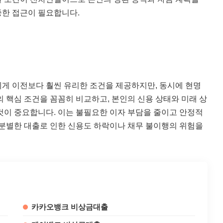
중한 접근이 필요합니다.
에게 이전보다 훨씬 유리한 조건을 제공하지만, 동시에 현명
 핵심 조건을 꼼꼼히 비교하고, 본인의 신용 상태와 미래 상
것이 중요합니다. 이는 불필요한 이자 부담을 줄이고 안정적
무분별한 대출로 인한 신용도 하락이나 채무 불이행의 위험을
카카오뱅크 비상금대출