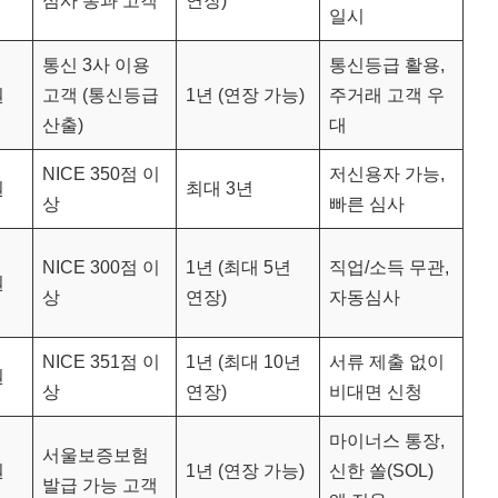
심사 통과 고객
연장)
일시
통신 3사 이용
통신등급 활용,
원
고객 (통신등급
1년 (연장 가능)
주거래 고객 우
산출)
대
NICE 350점 이
저신용자 가능,
원
최대 3년
상
빠른 심사
NICE 300점 이
1년 (최대 5년
직업/소득 무관,
원
상
연장)
자동심사
NICE 351점 이
1년 (최대 10년
서류 제출 없이
원
상
연장)
비대면 신청
마이너스 통장,
서울보증보험
원
1년 (연장 가능)
신한 쏠(SOL)
발급 가능 고객