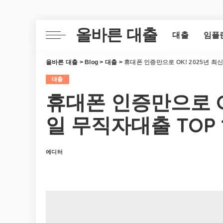
올바른 대출
대출
임플
올바른 대출
>
Blog
>
대출
>
휴대폰 인증만으로 OK! 2025년 최신
대출
휴대폰 인증만으로 OK
일 무직자대출 TOP 1
에디터
Posted
by