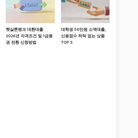
햇살론뱅크 대환대출:
대학생 50만원 소액대출,
2026년 자격조건 및 1금융
신용점수 하락 없는 상품
권 전환 신청방법
TOP 5