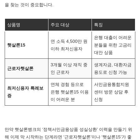
을 찾는 것이 중요합니다.
상품명
주요 대상
특징
은행 대출이 어려운
연 소득 4,500만 원
햇살론15
분들을 위한 고금리
이하 최저신용자
대안 상품
3개월 이상 재직 중
생계자금, 대환자금
근로자햇살론
인 근로자
용도로 신청 가능
연체 경험 등으로
서민금융통합지원
최저신용자 특례보
은행 햇살론15 이용
센터 방문 상담 후
증
이 어려운 분
신청
만약 햇살론뱅크의 ‘정책서민금융상품 성실상환’ 이력을 만들기 위
해 이제 막 시작하는 단계라면 ‘근로자햇살론’이나 ‘햇살론15’가 좋