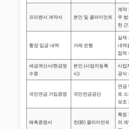
계약 
프리랜서 계약서
본인 및 클라이언트
무 범
한 근
실제
통장 입금 내역
거래 은행
내역
접적
세금계산서/현금영
본인 (사업자등록
사업
수증
시)
공식 
연금
국민연금 가입증명
국민연금공단
로 
보조
특정
해촉증명서
전(前) 클라이언트
의 계