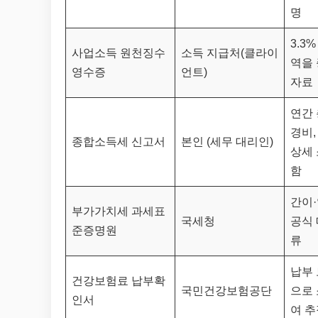
명
3.3
사업소득 원천징수
소득 지급처(클라이
역을
영수증
언트)
자료
연간 
경비,
종합소득세 신고서
본인 (세무 대리인)
상세 
함
간이
부가가치세 과세표
국세청
공식 
준증명원
류
납부
건강보험료 납부확
국민건강보험공단
으로
인서
여 추