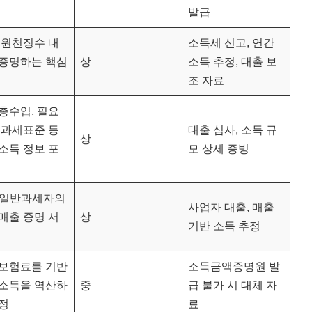
발급
% 원천징수 내
소득세 신고, 연간
 증명하는 핵심
상
소득 추정, 대출 보
조 자료
총수입, 필요
 과세표준 등
대출 심사, 소득 규
상
소득 정보 포
모 상세 증빙
·일반과세자의
사업자 대출, 매출
매출 증명 서
상
기반 소득 추정
 보험료를 기반
소득금액증명원 발
 소득을 역산하
중
급 불가 시 대체 자
정
료