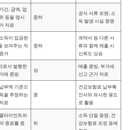
기간, 금액, 업
공식 서류 보완, 소
위 등을 명시
중하
득 발생 사실 증명
거 자료
 소득이 입금된
계약서 등 다른 서
을 보여주는 직
중하
류와 함께 제출 시
 증거
신뢰도 상승
자로서 발행한
매출 증빙, 부가세
상
거래 증빙
신고 근거 자료
 납부액 기준으
건강보험료 납부확
소득을 추정하는
중
인서와 유사한 용도
 자료
로 활용
 클라이언트와
소득 단절 증명, 건
약 종료를 증
하
강보험료 조정 등에