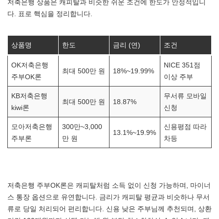
저축은행 상품은 캐피탈과 비슷한 쉬운 조건에 한도가 안정적입니
다. 표로 핵심을 정리합니다.
상품명
한도
금리 (연)
조건
OK저축은행
NICE 351점
최대 500만 원
18%~19.99%
주부OK론
이상 주부
KB저축은행
무서류 모바일
최대 500만 원
18.87%
kiwi론
신청
모아저축은행
300만~3,000
신용평점 따라
13.1%~19.9%
주부론
만 원
차등
저축은행 주부OK론은 캐피탈처럼 소득 없이 신청 가능하며, 마이너
스 통장 옵션으로 유연합니다. 금리가 캐피탈 평균과 비슷하나 무서
류로 당일 처리되어 편리합니다. 신용 낮은 주부님께 추천되며, 상환