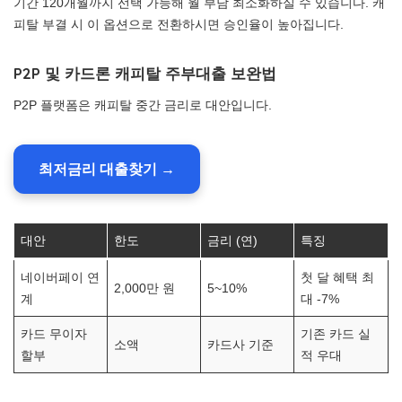
기간 120개월까지 선택 가능해 월 부담 최소화하실 수 있습니다. 캐
피탈 부결 시 이 옵션으로 전환하시면 승인율이 높아집니다.
P2P 및 카드론 캐피탈 주부대출 보완법
P2P 플랫폼은 캐피탈 중간 금리로 대안입니다.
최저금리 대출찾기 →
대안
한도
금리 (연)
특징
네이버페이 연
첫 달 혜택 최
2,000만 원
5~10%
계
대 -7%
카드 무이자
기존 카드 실
소액
카드사 기준
할부
적 우대