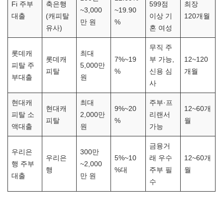
Fi 주부
축은행
599점
최장
~3,000
~19.90
대출
(캐피탈
이상 기
120개월
만 원
%
유사)
혼 여성
무직 주
롯데캐
최대
롯데캐
7%~19
부 가능,
12~120
피탈 주
5,000만
피탈
%
신용 심
개월
부대출
원
사
현대캐
최대
주부·프
현대캐
9%~20
12~60개
피탈 소
2,000만
리랜서
피탈
%
월
액대출
원
가능
금융거
우리은
300만
우리은
5%~10
래 우수
12~60개
행 주부
~2,000
행
%대
주부 필
월
대출
만 원
수