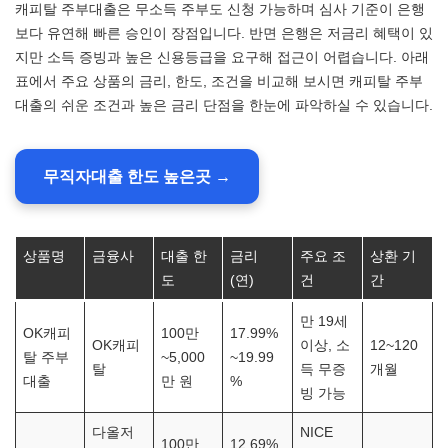
캐피탈 주부대출은 무소득 주부도 신청 가능하며 심사 기준이 은행
보다 유연해 빠른 승인이 장점입니다. 반면 은행은 저금리 혜택이 있
지만 소득 증빙과 높은 신용등급을 요구해 접근이 어렵습니다. 아래
표에서 주요 상품의 금리, 한도, 조건을 비교해 보시면 캐피탈 주부
대출의 쉬운 조건과 높은 금리 단점을 한눈에 파악하실 수 있습니다.
무직자대출 한도 높은곳 →
상품명
금융사
대출 한
금리
주요 조
상환 기
도
(연)
건
간
만 19세
OK캐피
100만
17.99%
OK캐피
이상, 소
12~120
탈 주부
~5,000
~19.99
탈
득 무증
개월
대출
만 원
%
빙 가능
다올저
NICE
100만
12.69%