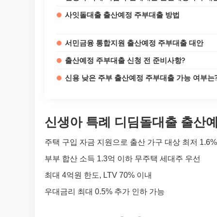
사잇돌대출 출산예정 주부대출 방법
서민금융 통합지원 출산예정 주부대출 대안
출산예정 주부대출 신청 전 준비사항?
신용 낮은 주부 출산예정 주부대출 가능 여부는
신생아 특례 디딤돌대출 출산
주택 구입 자금 지원으로 출산 가구 대상 최저 1.6
부부 합산 소득 1.3억 이하 무주택 세대주 우선
최대 4억원 한도, LTV 70% 이내
우대금리 최대 0.5% 추가 인하 가능