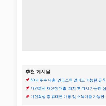
추천 게시물
60대 주부 대출, 연금소득 없어도 가능한 곳 
개인회생 재신청 대출, 폐지 후 다시 가능한 
개인회생 중 휴대폰 개통 및 소액대출 가능한 곳