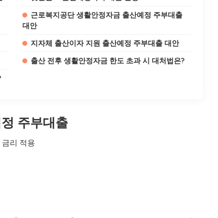
근로복지공단 생활안정자금 출산예정 주부대출
대안
지자체 출산이자 지원 출산예정 주부대출 대안
출산 전후 생활안정자금 한도 초과 시 대처법은?
?
예정 주부대출
% 금리 적용