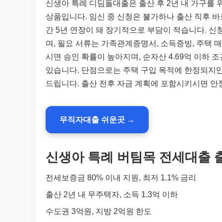
신생아 특례 디딤돌대출은 출산 후 2년 내 가구를
상품입니다. 임신 중 신청은 불가하나 출산 직후 바로
간 5년 연장이 돼 장기적으로 부담이 적습니다. 
며, 필요 서류는 가족관계증명서, 소득증빙, 주택
시면 승인 확률이 높아지며, 순자산 4.69억 이
있습니다. 단점으로는 주택 구입 목적에 한정되지만
드립니다. 출산 전후 자금 계획에 포함시키시면 안
무직자대출 쉬운곳 →
신생아 특례 버팀목 전세대출 
전세보증금 80% 이내 지원, 최저 1.1% 금리
출산 2년 내 무주택자, 소득 1.3억 이하
수도권 3억원, 지방 2억원 한도