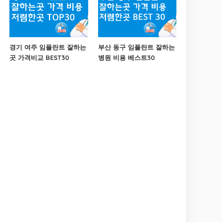
경기 여주 임플란트 잘하는
부산 동구 임플란트 잘하는
곳 가격비교 BEST30
병원 비용 베스트30