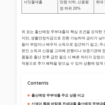
사잇돌대출
만원 이하, 신용평
최대 
점 하위 20%
위 표는 출산예정 주부대출의 핵심 조건을 요약한 
지만, 생활안정자금으로 전환 가능하며 금리가 낮
들이 부업이나 배우자 소득으로 접근하기 쉽고, 무소
본인 소득과 신용을 고려해 은행이나 보증기관에 문
품들은 출산 전후 급전 필요 시 빠른 처리가 강점으
적용으로 추가 혜택을 받으실 수 있어 상황에 맞게
Contents
출산예정 주부대출 주요 상품 비교
신생아 특례 버팀목 전세대출 출산예정 주부대