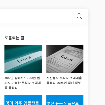
도움되는 글
300만 원에서 1,000만 원
저신용자 무직자 소액대출
까지 가능한 무직자 소액대
총정리 2025년 최신 정보
출 총정리