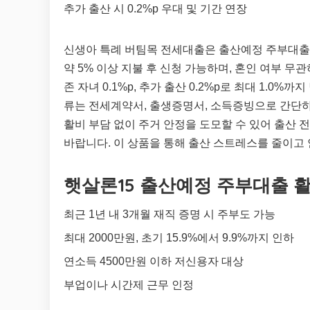
추가 출산 시 0.2%p 우대 및 기간 연장
신생아 특례 버팀목 전세대출은 출산예정 주부대출
약 5% 이상 지불 후 신청 가능하며, 혼인 여부 무
존 자녀 0.1%p, 추가 출산 0.2%p로 최대 1.0
류는 전세계약서, 출생증명서, 소득증빙으로 간단하
활비 부담 없이 주거 안정을 도모할 수 있어 출산 전
바랍니다. 이 상품을 통해 출산 스트레스를 줄이고
햇살론15 출산예정 주부대출 
최근 1년 내 3개월 재직 증명 시 주부도 가능
최대 2000만원, 초기 15.9%에서 9.9%까지 인하
연소득 4500만원 이하 저신용자 대상
부업이나 시간제 근무 인정