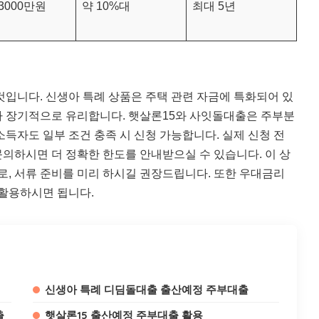
3000만원
약 10%대
최대 5년
것입니다. 신생아 특례 상품은 주택 관련 자금에 특화되어 있
아 장기적으로 유리합니다. 햇살론15와 사잇돌대출은 주부분
득자도 일부 조건 충족 시 신청 가능합니다. 실제 신청 전
의하시면 더 정확한 한도를 안내받으실 수 있습니다. 이 상
로, 서류 준비를 미리 하시길 권장드립니다. 또한 우대금리
 활용하시면 됩니다.
신생아 특례 디딤돌대출 출산예정 주부대출
출
햇살론15 출산예정 주부대출 활용