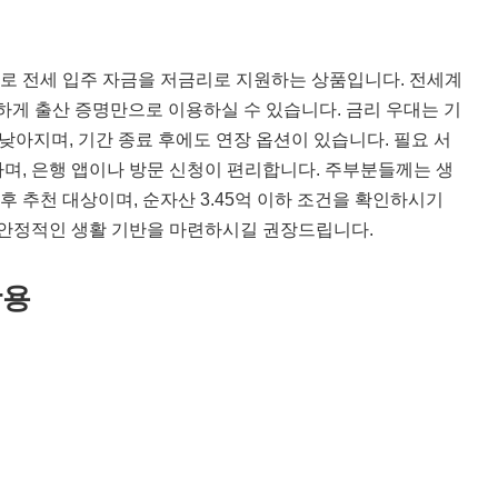
로 전세 입주 자금을 저금리로 지원하는 상품입니다. 전세계
관하게 출산 증명만으로 이용하실 수 있습니다. 금리 우대는 기
%까지 낮아지며, 기간 종료 후에도 연장 옵션이 있습니다. 필요 서
며, 은행 앱이나 방문 신청이 편리합니다. 주부분들께는 생
후 추천 대상이며, 순자산 3.45억 이하 조건을 확인하시기
 안정적인 생활 기반을 마련하시길 권장드립니다.
활용