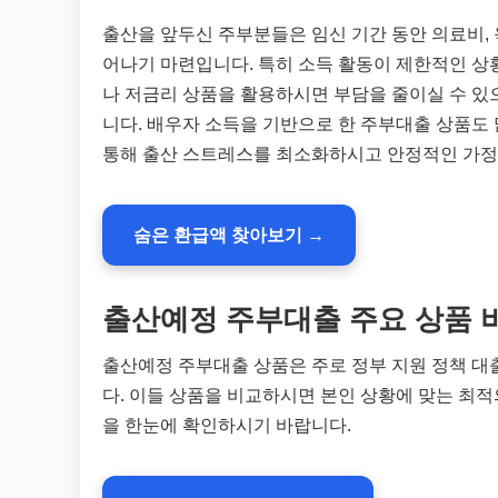
출산을 앞두신 주부분들은 임신 기간 동안 의료비, 
어나기 마련입니다. 특히 소득 활동이 제한적인 상
나 저금리 상품을 활용하시면 부담을 줄이실 수 있
니다. 배우자 소득을 기반으로 한 주부대출 상품도
통해 출산 스트레스를 최소화하시고 안정적인 가정
숨은 환급액 찾아보기 →
출산예정 주부대출 주요 상품 
출산예정 주부대출 상품은 주로 정부 지원 정책 대
다. 이들 상품을 비교하시면 본인 상황에 맞는 최적의
을 한눈에 확인하시기 바랍니다.