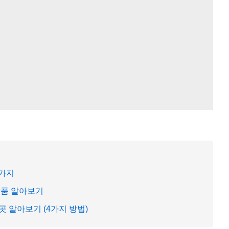
5가지
상품 알아보기
 알아보기 (4가지 방법)