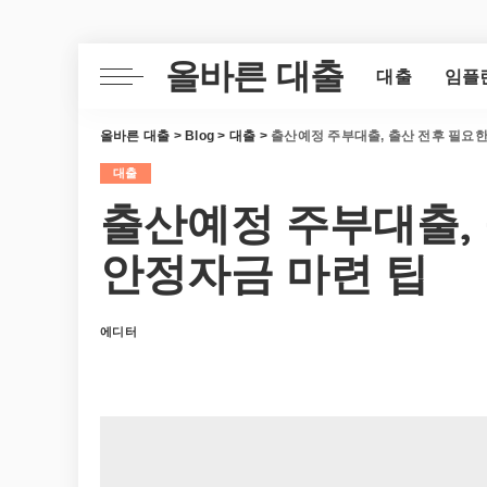
올바른 대출
대출
임플
올바른 대출
>
Blog
>
대출
>
출산예정 주부대출, 출산 전후 필요
대출
출산예정 주부대출,
안정자금 마련 팁
에디터
Posted
by