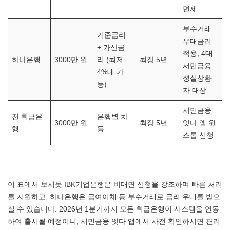
면제
부수거래
기준금리
우대금리
+ 가산금
적용, 4대
하나은행
3000만 원
리 (최저
최장 5년
서민금융
4%대 가
성실상환
능)
자 대상
서민금융
전 취급은
은행별 차
3000만 원
최장 5년
잇다 앱 원
행
등
스톱 신청
이 표에서 보시듯 IBK기업은행은 비대면 신청을 강조하며 빠른 처리
를 지원하고, 하나은행은 급여이체 등 부수거래로 금리 우대를 받으
실 수 있습니다. 2026년 1분기까지 모든 취급은행이 시스템을 연동
하여 출시될 예정이니, 서민금융 잇다 앱에서 사전 확인하시면 편리