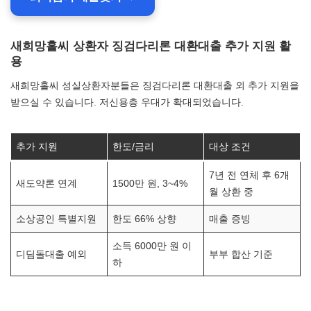
새희망홀씨 상환자 징검다리론 대환대출 추가 지원 활
용
새희망홀씨 성실상환자분들은 징검다리론 대환대출 외 추가 지원을
받으실 수 있습니다. 저신용층 우대가 확대되었습니다.
추가 지원
한도/금리
대상 조건
7년 전 연체 후 6개
새도약론 연계
1500만 원, 3~4%
월 상환 중
소상공인 특별지원
한도 66% 상향
매출 증빙
소득 6000만 원 이
디딤돌대출 예외
부부 합산 기준
하