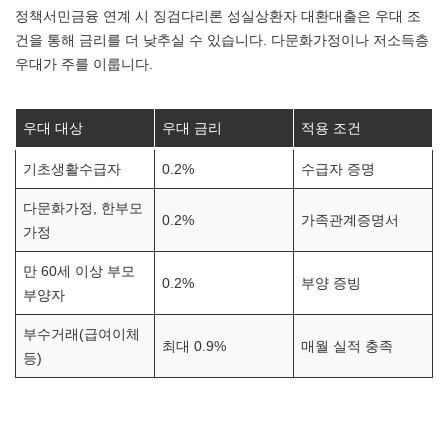
정책서민금융 연계 시 징검다리론 성실상환자 대환대출은 우대 조
건을 통해 금리를 더 낮추실 수 있습니다. 다문화가정이나 저소득층
우대가 주를 이룹니다.
우대 대상
우대 금리
적용 조건
기초생활수급자
0.2%
수급자 증명
다문화가정, 한부모
0.2%
가족관계증명서
가정
만 60세 이상 부모
0.2%
부양 증빙
부양자
부수거래(급여이체
최대 0.9%
매월 실적 충족
등)