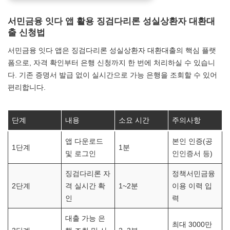
서민금융 잇다 앱 활용 징검다리론 성실상환자 대환대
출 신청법
서민금융 잇다 앱은 징검다리론 성실상환자 대환대출의 핵심 플랫
폼으로, 자격 확인부터 은행 신청까지 한 번에 처리하실 수 있습니
다. 기존 증명서 발급 없이 실시간으로 가능 은행을 조회할 수 있어
편리합니다.
단계
내용
소요 시간
주의사항
앱 다운로드
본인 인증(공
1단계
1분
및 로그인
인인증서 등)
징검다리론 자
정책서민금융
2단계
격 실시간 확
1~2분
이용 이력 입
인
력
대출 가능 은
최대 3000만