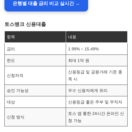
은행별 대출 금리 비교 실시간 →
토스뱅크 신용대출
항목
내용
금리
1.99% ~ 15.49%
한도
최대 1억 원
신용등급 및 금융거래 기준 충
신청자격
족 시
승인 가능성
우수 신용자에게 유리
대상
신용등급 좋은 주부 및 무직자
토스 앱 통한 24시간 온라인 신
신청 방식
청 가능