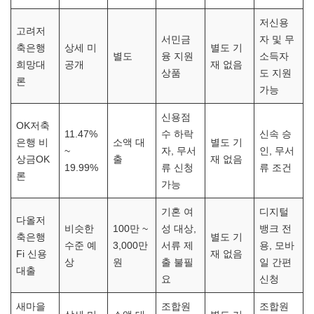
저신용
고려저
서민금
자 및 무
축은행
상세 미
별도 기
별도
융 지원
소득자
희망대
공개
재 없음
상품
도 지원
론
가능
신용점
OK저축
11.47%
수 하락
신속 승
은행 비
소액 대
별도 기
~
자, 무서
인, 무서
상금OK
출
재 없음
19.99%
류 신청
류 조건
론
가능
기혼 여
디지털
다올저
비슷한
100만 ~
성 대상,
뱅크 전
축은행
별도 기
수준 예
3,000만
서류 제
용, 모바
Fi 신용
재 없음
상
원
출 불필
일 간편
대출
요
신청
새마을
조합원
조합원