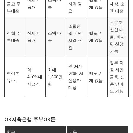
상세 미
소액 대
별도 기
금고 주
자격 필
대상, 소
공개
출
재 없음
부대출
요
액 대출
소규모
조합원
신협 대
신협 주
상세 미
소액 대
및 지역
별도 기
출, 비대
부대출
공개
출
자격 조
재 없음
면 신청
건
가능
정부 지
만 34세
약
최대
원 서민
햇살론
이하, 저
별도 기
4~6%대
1,500만
금융, 신
유스
신용자
재 없음
저금리
원
용 낮아
대상
도 가능
OK저축은행 주부OK론
항목
내용