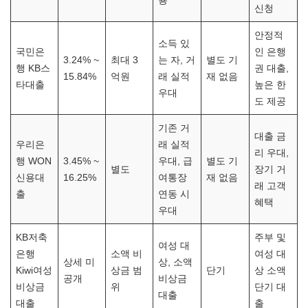
용
신청
안정적
소득 있
국민은
인 은행
3.24% ~
최대 3
는 자, 거
별도 기
행 KB스
권 대출,
15.84%
억원
래 실적
재 없음
타대출
높은 한
우대
도 제공
기존 거
대출 금
우리은
래 실적
리 우대,
행 WON
3.45% ~
우대, 급
별도 기
별도
장기 거
신용대
16.25%
여통장
재 없음
래 고객
출
연동 시
혜택
우대
KB저축
주부 및
여성 대
은행
소액 비
여성 대
상세 미
상, 소액
Kiwi여성
상금 범
단기
상 소액
공개
비상금
비상금
위
단기 대
대출
대출
출