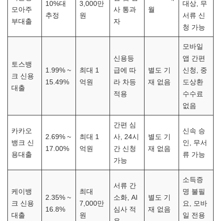
10%대
3,000만
대상, 무
모아주
사 통과
월
추정
원
서류 신
부대출
자
청 가능
모바일
신용등
앱 간편
토스뱅
1.99% ~
최대 1
급에 따
별도 기
신청, 중
크 신용
15.49%
억원
라 차등
재 없음
도상환
대출
적용
수수료
없음
간편 심
카카오
신속 승
2.69% ~
최대 1
사, 24시
별도 기
뱅크 신
인, 무서
17.00%
억원
간 신청
재 없음
용대출
류 가능
가능
소득증
서류 간
케이뱅
최대
명 불필
2.35% ~
소화, AI
별도 기
크 신용
7,000만
요, 모바
16.8%
심사 적
재 없음
대출
원
일 전용