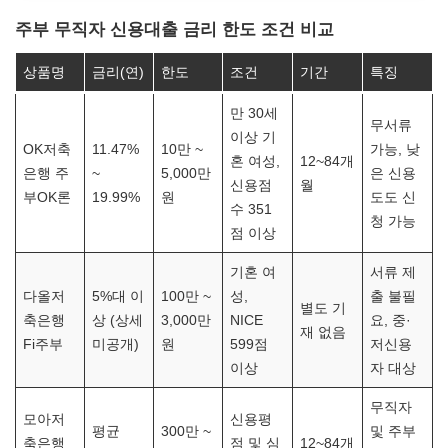
주부 무직자 신용대출 금리 한도 조건 비교
상품명
금리(연)
한도
조건
기간
특징
만 30세
무서류
이상 기
OK저축
11.47%
10만 ~
가능, 낮
혼 여성,
12~84개
은행 주
~
5,000만
은 신용
신용점
월
부OK론
19.99%
원
도도 신
수 351
청 가능
점 이상
기혼 여
서류 제
다올저
5%대 이
100만 ~
성,
출 불필
별도 기
축은행
상 (상세
3,000만
NICE
요, 중·
재 없음
Fi주부
미공개)
원
599점
저신용
이상
자 대상
무직자
모아저
신용평
평균
300만 ~
및 주부
축은행
점 및 심
12~84개