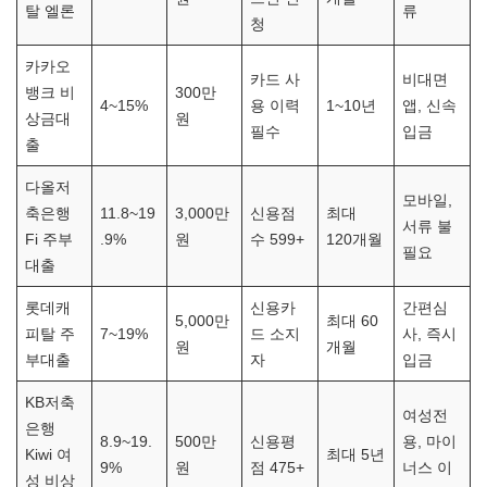
탈 엘론
류
청
카카오
카드 사
비대면
뱅크 비
300만
4~15%
용 이력
1~10년
앱, 신속
상금대
원
필수
입금
출
다올저
모바일,
축은행
11.8~19
3,000만
신용점
최대
서류 불
Fi 주부
.9%
원
수 599+
120개월
필요
대출
롯데캐
신용카
간편심
5,000만
최대 60
피탈 주
7~19%
드 소지
사, 즉시
원
개월
부대출
자
입금
KB저축
여성전
은행
8.9~19.
500만
신용평
용, 마이
Kiwi 여
최대 5년
9%
원
점 475+
너스 이
성 비상