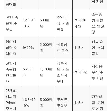
체 지원
금대출
소득증
SBI저축
22세 이
12.9~19
500만
최대 36
빙 불필
은행 주
상, 기혼
.9%
원
개월
요, 앱신
부론
여성
청
현대캐
신속 승
2,000만
신용카
피탈 소
9~20%
1~5년
인, 소액
원
드 필요
액대출
중심
신한저
정부지
저신용·
축은행
6~19.9
1,400만
원, 카드
최대 5년
무직 주
햇살론
%
원
소지자
부 지원
17
우대
JB우리
캐피탈
간편상
16.5~19
5,000만
무서류,
Prime
1~5년
담, 고한
.9%
원
무담보
주부대
도 지원