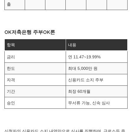
출
OK저축은행 주부OK론
항목
내용
금리
연 11.47~19.99%
한도
최대 5,000만 원
자격
신용카드 소지 주부
기간
최장 60개월
승인
무서류 가능, 신속 심사
신청자의 신용카드 소지 내역만으로 심사를 진행하며, 근로소득 증