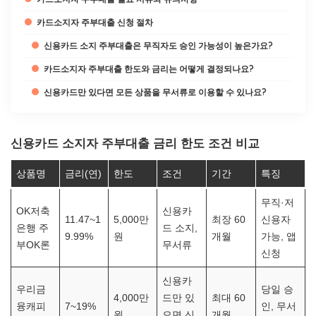
카드소지자 주부대출 신청 절차
신용카드 소지 주부대출은 무직자도 승인 가능성이 높은가요?
카드소지자 주부대출 한도와 금리는 어떻게 결정되나요?
신용카드만 있다면 모든 상품을 무서류로 이용할 수 있나요?
신용카드 소지자 주부대출 금리 한도 조건 비교
상품명
금리(연)
한도
조건
기간
특징
무직·저
OK저축
신용카
11.47~1
5,000만
최장 60
신용자
은행 주
드 소지,
9.99%
원
개월
가능, 앱
부OK론
무서류
신청
신용카
우리금
당일 승
4,000만
드만 있
최대 60
융캐피
7~19%
인, 무서
원
으면 신
개월