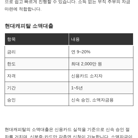
으로 쉽고 빠르게 진행할 수 있습니다. 소득 없는 무직 주부의 자금
마련에 적합합니다.
현대캐피탈 소액대출
항목
내용
금리
연 9~20%
한도
최대 2,000만 원
자격
신용카드 소지자
기간
1~5년
승인
신속 승인, 소액자금용
현대캐피탈의 소액대출은 신용카드 실적을 기준으로 신속 승인 절
차를 거치며, 신분증·카드만 갖추면 신청이 가능합니다. 소액자금이