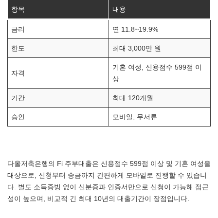
항목
내용
금리
연 11.8~19.9%
한도
최대 3,000만 원
기혼 여성, 신용점수 599점 이
자격
상
기간
최대 120개월
승인
모바일, 무서류
다올저축은행의 Fi 주부대출은 신용점수 599점 이상 및 기혼 여성을
대상으로, 신청부터 송금까지 간편하게 모바일로 진행할 수 있습니
다. 별도 소득증빙 없이 신분증과 인증서만으로 신청이 가능해 접근
성이 높으며, 비교적 긴 최대 10년의 대출기간이 장점입니다.