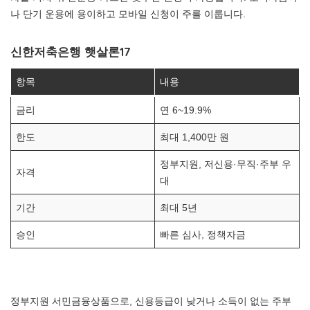
나 단기 운용에 용이하고 모바일 신청이 주를 이룹니다.
신한저축은행 햇살론17
항목
내용
금리
연 6~19.9%
한도
최대 1,400만 원
정부지원, 저신용·무직·주부 우
자격
대
기간
최대 5년
승인
빠른 심사, 정책자금
정부지원 서민금융상품으로, 신용등급이 낮거나 소득이 없는 주부