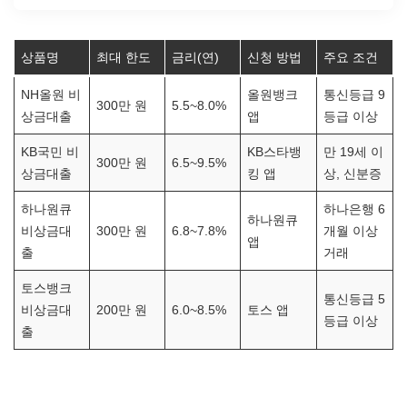
상품명
최대 한도
금리(연)
신청 방법
주요 조건
NH올원 비
올원뱅크
통신등급 9
300만 원
5.5~8.0%
상금대출
앱
등급 이상
KB국민 비
KB스타뱅
만 19세 이
300만 원
6.5~9.5%
상금대출
킹 앱
상, 신분증
하나원큐
하나은행 6
하나원큐
비상금대
300만 원
6.8~7.8%
개월 이상
앱
출
거래
토스뱅크
통신등급 5
비상금대
200만 원
6.0~8.5%
토스 앱
등급 이상
출