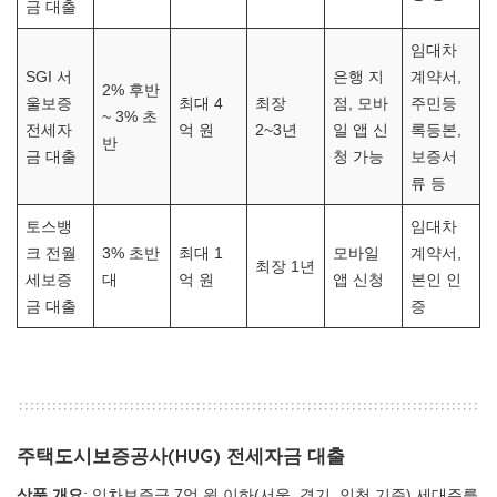
금 대출
임대차
SGI 서
은행 지
계약서,
2% 후반
울보증
최대 4
최장
점, 모바
주민등
~ 3% 초
전세자
억 원
2~3년
일 앱 신
록등본,
반
금 대출
청 가능
보증서
류 등
토스뱅
임대차
크 전월
3% 초반
최대 1
모바일
계약서,
최장 1년
세보증
대
억 원
앱 신청
본인 인
금 대출
증
주택도시보증공사(HUG) 전세자금 대출
상품 개요
: 임차보증금 7억 원 이하(서울, 경기, 인천 기준) 세대주를