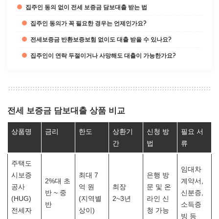
집주인 동의 없이 전세 보증금 담보대출 받는 법
집주인 동의가 꼭 필요한 경우는 언제인가요?
전세보증금 반환보증보험 없이도 대출 받을 수 있나요?
집주인이 연락 두절이거나 사망해도 대출이 가능한가요?
전세 보증금 담보대출 상품 비교
상품명
금리
한도
상환기
신청 방
필요 서
간
법
류
주택도
임대차
시보증
최대 7
은행 방
2%대 초
계약서,
공사
억 원
최장
문 및 온
반 ~ 중
신분증,
(HUG)
(지역별
2~3년
라인 신
반
소득증
전세자
상이)
청 가능
빙 등