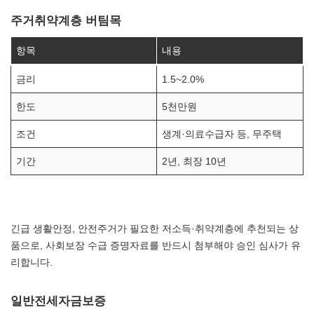
주거취약계층 버팀목
항목
내용
금리
1.5~2.0%
한도
5천만원
조건
생계·의료수급자 등, 무주택
기간
2년, 최장 10년
긴급 생활안정, 안전주거가 필요한 저소득·취약계층에 추천되는 상
품으로, 사회보장 수급 증명자료를 반드시 첨부해야 승인 심사가 유
리합니다.
일반전세자금보증