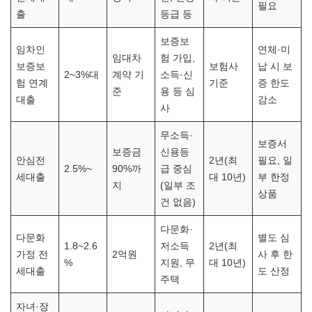
필요
출
등급 등
보증보
임차인
연체·미
임대차
험 가입,
보증보
보험사
납 시 보
2~3%대
계약 기
소득·신
험 연계
기준
증 한도
준
용 등 심
대출
감소
사
무소득·
보증서
보증금
신용등
안심전
2년(최
필요, 일
2.5%~
90%까
급 중심
세대출
대 10년)
부 한정
지
(일부 조
상품
건 없음)
다문화·
다문화
별도 심
1.8~2.6
저소득
2년(최
가정 전
2억원
사 후 한
%
지원, 무
대 10년)
세대출
도 산정
주택
자녀·장