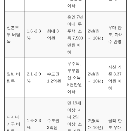
이하
혼인 7년
이내, 무
신혼부
우대 한
1.6~2.3
최대 3
주택, 소
2년(최
부 버팀
도, 자녀
%
억원
득 7,500
대 10년)
목
수 반영
만원 이
하
무주택,
자산 기
부부합
일반 버
2.1~2.9
수도권
2년(최
준 3.37
산 소득
팀목
%
1.2억원
대 10년)
억원 이
5천만원
하
이하
만 19세
이상, 자
다자녀
녀 2명
1.6~2.3
수도권
2년(최
금리·한
가구 버
이상, 소
%
3억원
대 10년)
도 우대