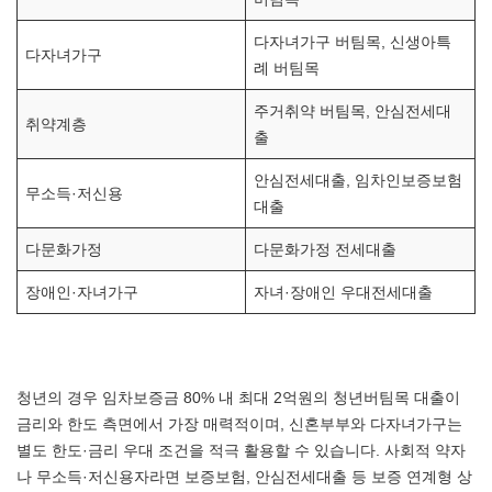
다자녀가구 버팀목, 신생아특
다자녀가구
례 버팀목
주거취약 버팀목, 안심전세대
취약계층
출
안심전세대출, 임차인보증보험
무소득·저신용
대출
다문화가정
다문화가정 전세대출
장애인·자녀가구
자녀·장애인 우대전세대출
청년의 경우 임차보증금 80% 내 최대 2억원의 청년버팀목 대출이
금리와 한도 측면에서 가장 매력적이며, 신혼부부와 다자녀가구는
별도 한도·금리 우대 조건을 적극 활용할 수 있습니다. 사회적 약자
나 무소득·저신용자라면 보증보험, 안심전세대출 등 보증 연계형 상