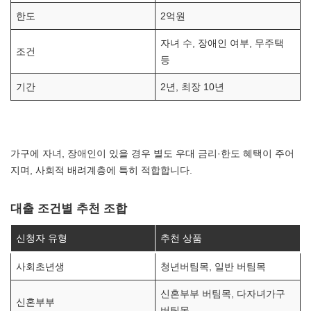
한도
2억원
자녀 수, 장애인 여부, 무주택
조건
등
기간
2년, 최장 10년
가구에 자녀, 장애인이 있을 경우 별도 우대 금리·한도 혜택이 주어
지며, 사회적 배려계층에 특히 적합합니다.
대출 조건별 추천 조합
신청자 유형
추천 상품
사회초년생
청년버팀목, 일반 버팀목
신혼부부 버팀목, 다자녀가구
신혼부부
버팀목