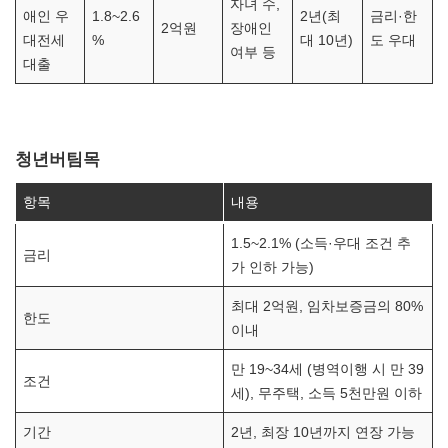
자녀 수,
애인 우
1.8~2.6
2년(최
금리·한
2억원
장애인
대전세
%
대 10년)
도 우대
여부 등
대출
청년버팀목
항목
내용
1.5~2.1% (소득·우대 조건 추
금리
가 인하 가능)
최대 2억원, 임차보증금의 80%
한도
이내
만 19~34세 (병역이행 시 만 39
조건
세), 무주택, 소득 5천만원 이하
기간
2년, 최장 10년까지 연장 가능