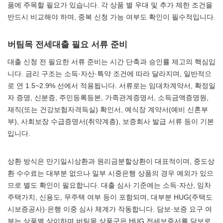
품에 주목할 필요가 있습니다. 각 상품 별 우대 및 추가 제한 조건을
반드시 비교해야 하며, 중복 신청 가능 여부도 확인이 필수적입니다.
버팀목 전세대출 필요 서류 준비
대출 신청 전 필요한 서류 준비는 시간 단축과 승인률 제고의 핵심입
니다. 금리 구조는 소득·자산·특약 조건에 따라 달라지며, 일반적으
로 연 1.5~2.9% 선에서 적용됩니다. 서류로는 임대차계약서, 확정일
자 증명, 신분증, 주민등록등본, 가족관계증명서, 소득금액증명원,
재직(또는 건강보험자격득실) 확인서, 예식장 계약서(예비 신혼부
부), 사회보장 수급증명서(취약계층), 보증회사 발급 서류 등이 기본
입니다.
상환 방식은 만기일시상환과 원리금분할상환이 대표적이며, 중도상
환 수수료는 대부분 없으나 일부 시중은행 상품의 경우 예외가 있으
므로 별도 확인이 필요합니다. 대출 심사 기준에는 소득·자산, 임차
주택가치, 신용도, 무주택 여부 등이 포함되며, 대부분 HUG(주택도
시보증공사)·은행 이중 심사 체계가 작동합니다. 담보·보증 요구 여
부는 상품별 상이하며 버팀목 상품군은 HUG 전세보증서를 담보로