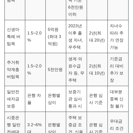
팀목
득 기준
6천만원
이하
2023년
자녀수
신생아
5억원
1.5~2.0
이후 출
2년(최
따라 추
특례 버
(최대 3
%
생 자녀,
대 20년)
가 연장
팀목
억원)
무주택
가능
생계·의
기준금
주거취
1.5~2.0
료수급
2년(최
리 대비
약계층
5천만원
%
자 등, 무
대 10년)
추가 보
버팀목
주택
장
일반전
보증기
대부분
은행 자
은행별
은행 심
세자금
관 심사
중복 신
율
상이
사 기준
보증
통과 시
청 불가
시중은
주택 보
우대금
행 일반
3.2~6%
은행별
증금 조
은행 심
리 조건
전세대
대
상이
건, 신용
사 기준