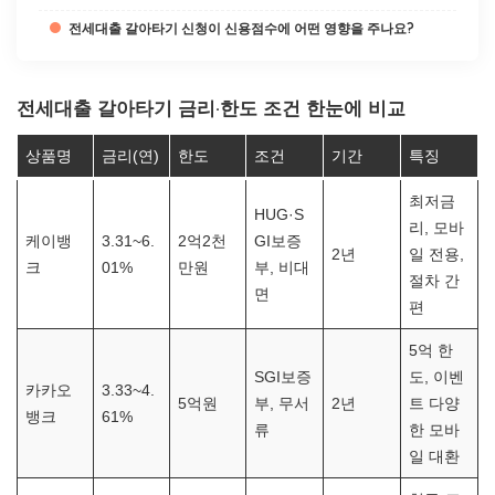
전세대출 갈아타기 신청이 신용점수에 어떤 영향을 주나요?
전세대출 갈아타기 금리·한도 조건 한눈에 비교
상품명
금리(연)
한도
조건
기간
특징
최저금
HUG·S
리, 모바
케이뱅
3.31~6.
2억2천
GI보증
2년
일 전용,
크
01%
만원
부, 비대
절차 간
면
편
5억 한
SGI보증
도, 이벤
카카오
3.33~4.
5억원
부, 무서
2년
트 다양
뱅크
61%
류
한 모바
일 대환