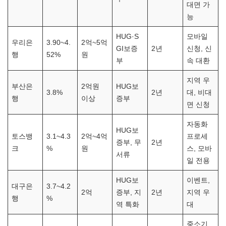
대면 가
능
HUG·S
모바일
우리은
3.90~4.
2억~5억
GI보증
2년
신청, 신
행
52%
원
부
속 대환
지역 우
부산은
2억원
HUG보
3.8%
2년
대, 비대
행
이상
증부
면 신청
자동화
HUG보
토스뱅
3.1~4.3
2억~4억
프로세
증부, 무
2년
크
%
원
스, 모바
서류
일 전용
HUG보
이벤트,
대구은
3.7~4.2
2억
증부, 지
2년
지역 우
행
%
역 특화
대
중소기