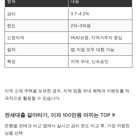
항목
내용
금리
3.7~4.2%
한도
2억~3억원
신청자격
HUG보증, 지역거주자 중심
절차
앱·지점 모두 대환 가능
특징
지역 우대, 신속승인
지역 소재 주택을 보유한 경우, 지역 맞춤 우대 혜택과 이벤트를 적
극적으로 활용할 수 있습니다.
전세대출 갈아타기, 이자 100만원 아끼는 TOP 9
은행별-핀테크 비교 앱에서 실시간 금리 한도 비교 후, 가장 저렴한
상품 선택