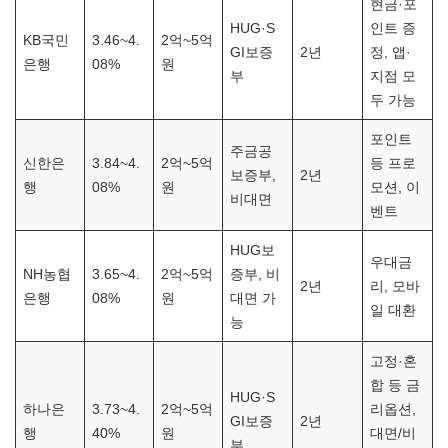
현금·포
HUG·S
인트 증
KB국민
3.46~4.
2억~5억
GI보증
2년
정, 앱·
은행
08%
원
부
지점 모
두 가능
포인트
주금공
신한은
3.84~4.
2억~5억
등 프로
보증부,
2년
행
08%
원
모션, 이
비대면
벤트
HUG보
우대금
NH농협
3.65~4.
2억~5억
증부, 비
2년
리, 모바
은행
08%
원
대면 가
일 대환
능
고정·혼
합 등 금
HUG·S
하나은
3.73~4.
2억~5억
리옵션,
GI보증
2년
행
40%
원
대면/비
부