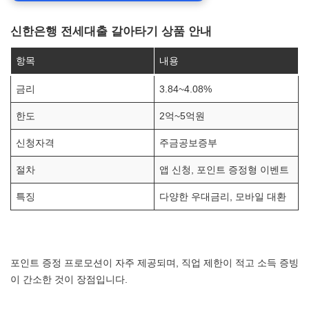
신한은행 전세대출 갈아타기 상품 안내
항목
내용
금리
3.84~4.08%
한도
2억~5억원
신청자격
주금공보증부
절차
앱 신청, 포인트 증정형 이벤트
특징
다양한 우대금리, 모바일 대환
포인트 증정 프로모션이 자주 제공되며, 직업 제한이 적고 소득 증빙
이 간소한 것이 장점입니다.