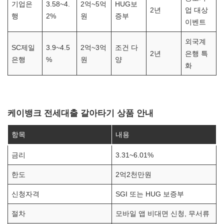
기업은
3.58~4.
2억~5억
HUG보
2년
업 대상
행
2%
원
증부
이벤트
외국계
SC제일
3.9~4.5
2억~3억
조건 다
2년
은행 특
은행
%
원
양
화
케이뱅크 전세대출 갈아타기 상품 안내
항목
내용
금리
3.31~6.01%
한도
2억2천만원
신청자격
SGI 또는 HUG 보증부
절차
모바일 앱 비대면 신청, 무서류