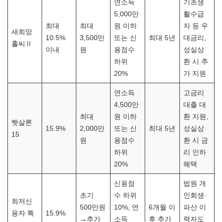
연소득
기초생
5,000만
활수급
최대
최대
원 이하
자 등 우
새희망
10.5%
3,500만
또는 신
최대 5년
대금리,
홀씨Ⅱ
이내
원
용점수
성실상
하위
환 시 추
20%
가 지원
연소득
고금리
4,500만
대출 대
최대
원 이하
환 지원,
햇살론
15.9%
2,000만
또는 신
최대 5년
성실상
15
원
용점수
환 시 금
하위
리 인하
20%
혜택
신용점
법원 개
초기
수 하위
인회생·
최저신
500만원
10%, 연
6개월 이
파산 이
용자 특
15.9%
→추가
소득
후 추가
력자도