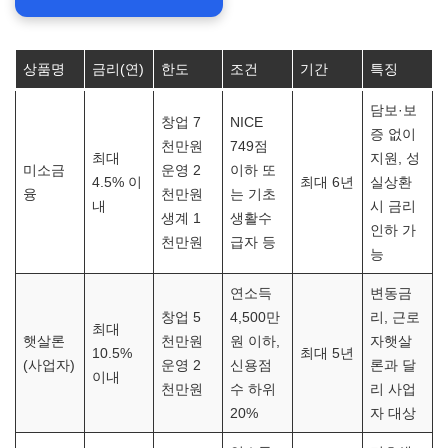
상품명
금리(연)
한도
조건
기간
특징
담보·보
창업 7
NICE
증 없이
천만원
749점
최대
지원, 성
미소금
운영 2
이하 또
4.5% 이
최대 6년
실상환
융
천만원
는 기초
내
시 금리
생계 1
생활수
인하 가
천만원
급자 등
능
연소득
변동금
창업 5
4,500만
리, 근로
최대
햇살론
천만원
원 이하,
자햇살
10.5%
최대 5년
(사업자)
운영 2
신용점
론과 달
이내
천만원
수 하위
리 사업
20%
자 대상