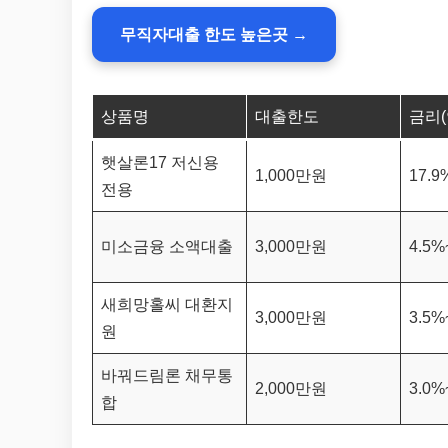
무직자대출 한도 높은곳 →
상품명
대출한도
금리(
햇살론17 저신용
1,000만원
17.
전용
미소금융 소액대출
3,000만원
4.5%
새희망홀씨 대환지
3,000만원
3.5%
원
바꿔드림론 채무통
2,000만원
3.0%
합