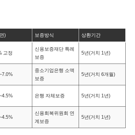
연)
보증방식
상환기간
신용보증재단 특례
9% 고정
5년(거치 1년)
보증
중소기업은행 소액
~7.0%
5년(거치 6개월)
보증
~4.5%
은행 자체보증
5년(거치 1년)
신용회복위원회 연
~4.5%
5년(거치 1년)
계보증