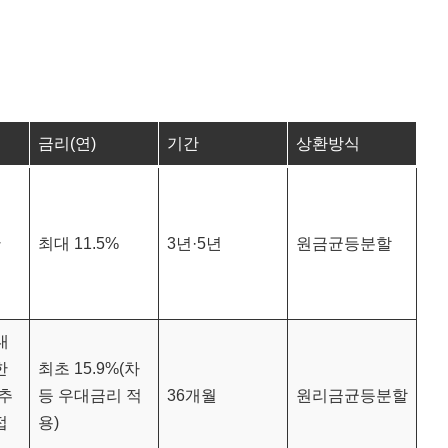
금리(연)
기간
상환방식
만
최대 11.5%
3년·5년
원금균등분할
대
한
최초 15.9%(차
(추
등 우대금리 적
36개월
원리금균등분할
접
용)