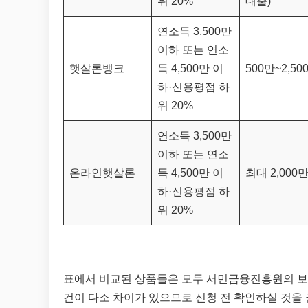
위 20%
대출)
연소득 3,500만
이하 또는 연소
햇살론뱅크
득 4,500만 이
500만~2,50
하·신용평점 하
위 20%
연소득 3,500만
이하 또는 연소
온라인햇살론
득 4,500만 이
최대 2,000
하·신용평점 하
위 20%
표에서 비교된 상품들은 모두 서민금융진흥원의 보
건이 다소 차이가 있으므로 신청 전 확인하실 것을 