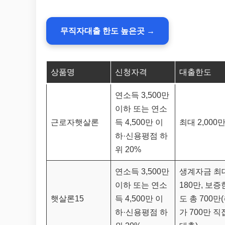
무직자대출 한도 높은곳 →
상품명
신청자격
대출한도
연소득 3,500만
이하 또는 연소
근로자햇살론
득 4,500만 이
최대 2,000
하·신용평점 하
위 20%
연소득 3,500만
생계자금 최
이하 또는 연소
180만, 보증
햇살론15
득 4,500만 이
도 총 700만
하·신용평점 하
가 700만 직