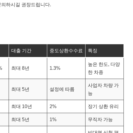
 문의하시길 권장드립니다.
대출 기간
중도상환수수료
특징
높은 한도, 다양
%
최대 8년
1.3%
한 차종
사업자 차량 가
최대 5년
설정에 따름
능
최대 10년
2%
장기 상환 유리
최대 5년
1%
무직자 가능
비대면 신청 편