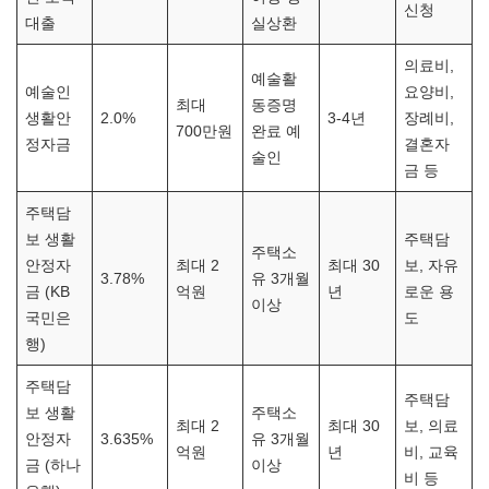
신청
대출
실상환
의료비,
예술활
예술인
요양비,
최대
동증명
생활안
2.0%
3-4년
장례비,
700만원
완료 예
정자금
결혼자
술인
금 등
주택담
보 생활
주택담
주택소
안정자
최대 2
최대 30
보, 자유
3.78%
유 3개월
금 (KB
억원
년
로운 용
이상
국민은
도
행)
주택담
주택담
보 생활
주택소
최대 2
최대 30
보, 의료
안정자
3.635%
유 3개월
억원
년
비, 교육
금 (하나
이상
비 등