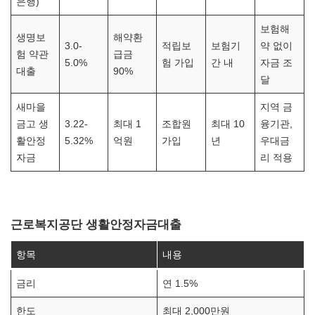
은행)
보험해
생명보
해약환
3.0-
적립보
보험기
약 없이
험 약관
급금
5.0%
험 가입
간 내
자금 조
대출
90%
달
새마을
지역 금
금고 생
3.22-
최대 1
조합원
최대 10
융기관,
활안정
5.32%
억원
가입
년
우대금
자금
리 적용
근로복지공단 생활안정자금대출
항목
내용
금리
연 1.5%
한도
최대 2,000만원