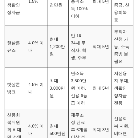
1.5%
중위소
최대 5년
생활안
천만원
증금, 신
득 100%
정자금
용회복
이하
등
무직자
만 19-
최대
신청 가
햇살론
4.0% 이
34세 무
1,200만
최대 5년
능, 소득
유스
내
직자, 학
원
증빙 불
생, 주부
필요
연소득
저신용
최대
3,500만
자 우대,
햇살론
4.5% 이
3,000만
원 이하,
최대 5년
생활안
뱅크
내
원
신용 6등
정자금
급 이하
전용
신용회
채무조
신용회
복위원
정 완료
4.0% 이
최대
복 지원,
회 비대
후 6개월
최대 3년
내
500만원
비대면
면 소액
이상 성