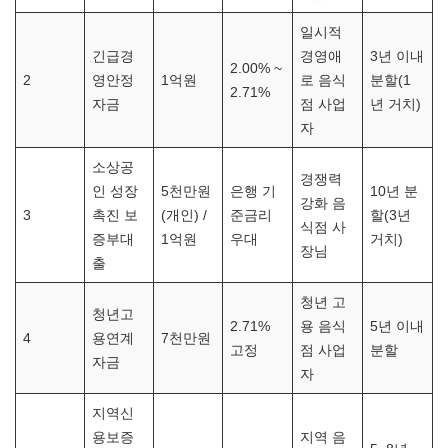
일시적
긴급경
경영애
3년 이내
2.00% ~
2
영안정
1억원
로 음식
분할(1
2.71%
자금
점 사업
년 거치)
자
소상공
경쟁력
인 성장
5천만원
은행 기
10년 분
강화 음
3
촉진 보
(개인) /
준금리
할(3년
식점 사
증부대
1억원
우대
거치)
장님
출
청년 고
청년고
2.71%
용 음식
5년 이내
4
용연계
7천만원
고정
점 사업
분할
자금
자
지역신
용보증
지역 음