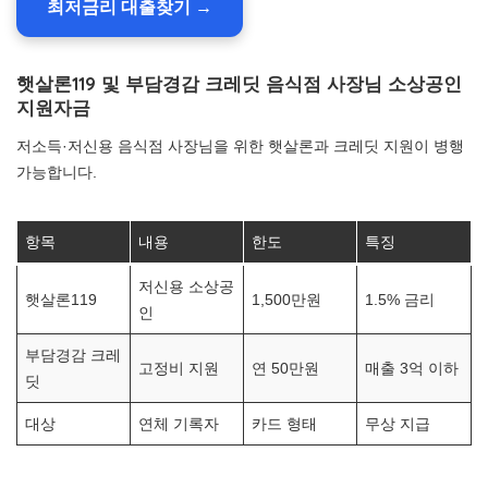
최저금리 대출찾기 →
햇살론119 및 부담경감 크레딧 음식점 사장님 소상공인
지원자금
저소득·저신용 음식점 사장님을 위한 햇살론과 크레딧 지원이 병행
가능합니다.
항목
내용
한도
특징
저신용 소상공
햇살론119
1,500만원
1.5% 금리
인
부담경감 크레
고정비 지원
연 50만원
매출 3억 이하
딧
대상
연체 기록자
카드 형태
무상 지급