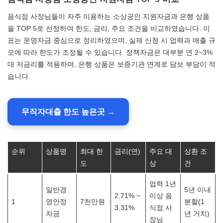
음식점 사장님들이 자주 이용하는 소상공인 지원자금과 은행 상품
을 TOP 5로 선정하여 한도, 금리, 주요 조건을 비교하였습니다. 이
표는 운영자금 중심으로 정리하였으며, 실제 신청 시 업력과 매출 규
모에 따라 한도가 조정될 수 있습니다. 정책자금은 대부분 연 2~3%
대 저금리를 적용하며, 은행 상품은 보증기관 연계로 담보 부담이 적
습니다.
무직자대출 한도 높은곳 →
순위
상품명
최대 한
금리(연)
주요 대
상환 조
도
상
건
업력 1년
일반경
5년 이내
2.71% ~
이상 음
1
영안정
7천만원
분할(1
3.31%
식점 사
자금
년 거치)
장님