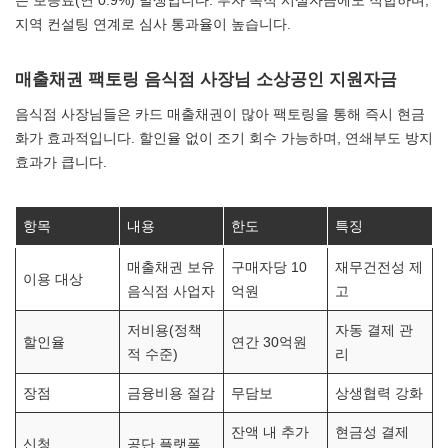
은 보증료(연 0.9%) 발생입니다. 투자 목적 시설자금에도 적합하며,
지역 컨설팅 연계로 심사 통과율이 높습니다.
매출채권 팩토링 음식점 사장님 소상공인 지원자금
음식점 사장님들은 카드 매출채권이 많아 팩토링을 통해 즉시 현금
화가 효과적입니다. 할인율 없이 조기 회수 가능하며, 연쇄부도 방지
효과가 큽니다.
항목
내용
한도
특징
매출채권 보유
구매자당 10
재무건전성 제
이용 대상
음식점 사업자
억원
고
저비용(정책
자동 결제 관
할인율
연간 30억원
적 수준)
리
장점
금융비용 절감
무담보
상생협력 강화
잔액 내 추가
현금성 결제
신청
공단 플랫폼