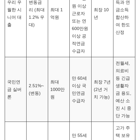
우리 우
변동금
득과 연
원 이상
월한 시
리 (최대
최대 1
최장 10
금소득
근로자
니어 대
1.2% 우
억원
년
합산하
또는 연
출
대)
여 한도
600만원
산정
이상 공
적연금
수급자
전월세,
의료비
만 60세
등 긴급
국민연
최대
최장 7년
2.51%~
이상 국
생활자
금 실버
1000만
(2년 거
(변동)
민연금
금 용도,
론
원
치 가능)
수급자
예산 소
진 시 중
단 가능
고가 주
만 55세
택 보유