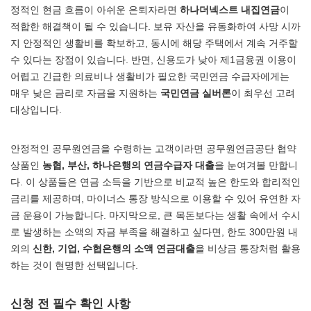
정적인 현금 흐름이 아쉬운 은퇴자라면
하나더넥스트 내집연금
이
적합한 해결책이 될 수 있습니다. 보유 자산을 유동화하여 사망 시까
지 안정적인 생활비를 확보하고, 동시에 해당 주택에서 계속 거주할
수 있다는 장점이 있습니다. 반면, 신용도가 낮아 제1금융권 이용이
어렵고 긴급한 의료비나 생활비가 필요한 국민연금 수급자에게는
매우 낮은 금리로 자금을 지원하는
국민연금 실버론
이 최우선 고려
대상입니다.
안정적인 공무원연금을 수령하는 고객이라면 공무원연금공단 협약
상품인
농협, 부산, 하나은행의 연금수급자 대출
을 눈여겨볼 만합니
다. 이 상품들은 연금 소득을 기반으로 비교적 높은 한도와 합리적인
금리를 제공하며, 마이너스 통장 방식으로 이용할 수 있어 유연한 자
금 운용이 가능합니다. 마지막으로, 큰 목돈보다는 생활 속에서 수시
로 발생하는 소액의 자금 부족을 해결하고 싶다면, 한도 300만원 내
외의
신한, 기업, 수협은행의 소액 연금대출
을 비상금 통장처럼 활용
하는 것이 현명한 선택입니다.
신청 전 필수 확인 사항