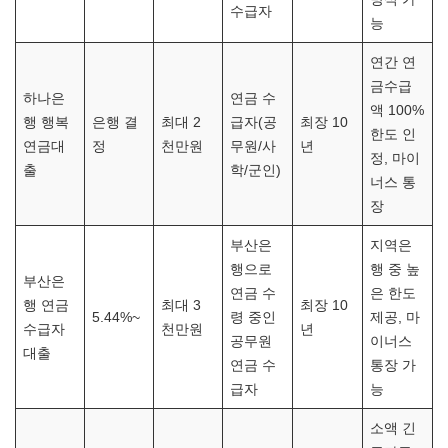
수급자
능
연간 연
금수급
하나은
연금 수
액 100%
행 행복
은행 결
최대 2
급자(공
최장 10
한도 인
연금대
정
천만원
무원/사
년
정, 마이
출
학/군인)
너스 통
장
부산은
지역은
행으로
행 중 높
부산은
연금 수
은 한도
행 연금
최대 3
최장 10
5.44%~
령 중인
제공, 마
수급자
천만원
년
공무원
이너스
대출
연금 수
통장 가
급자
능
소액 긴