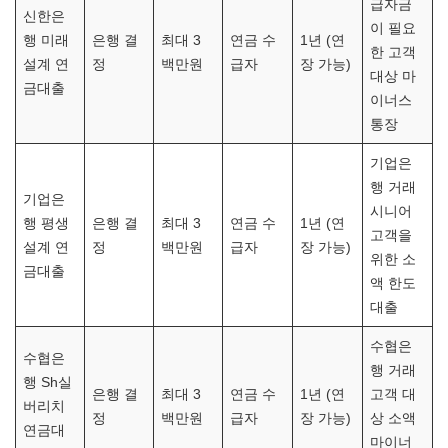
급자금
신한은
이 필요
행 미래
은행 결
최대 3
연금 수
1년 (연
한 고객
설계 연
정
백만원
급자
장 가능)
대상 마
금대출
이너스
통장
기업은
행 거래
기업은
시니어
행 평생
은행 결
최대 3
연금 수
1년 (연
고객을
설계 연
정
백만원
급자
장 가능)
위한 소
금대출
액 한도
대출
수협은
수협은
행 거래
행 Sh실
은행 결
최대 3
연금 수
1년 (연
고객 대
버리치
정
백만원
급자
장 가능)
상 소액
연금대
마이너