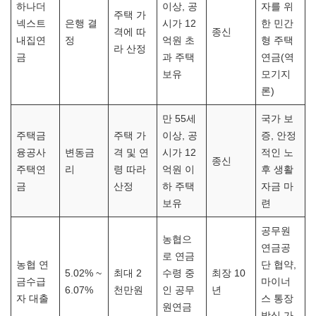
하나더
이상, 공
자를 위
주택 가
넥스트
은행 결
시가 12
한 민간
격에 따
종신
내집연
정
억원 초
형 주택
라 산정
금
과 주택
연금(역
보유
모기지
론)
만 55세
국가 보
주택금
주택 가
이상, 공
증, 안정
융공사
변동금
격 및 연
시가 12
적인 노
종신
주택연
리
령 따라
억원 이
후 생활
금
산정
하 주택
자금 마
보유
련
공무원
농협으
연금공
로 연금
농협 연
단 협약,
5.02% ~
최대 2
수령 중
최장 10
금수급
마이너
6.07%
천만원
인 공무
년
자 대출
스 통장
원연금
방식 가