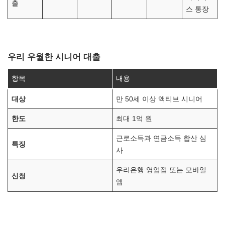
출
스 통장
우리 우월한 시니어 대출
항목
내용
대상
만 50세 이상 액티브 시니어
한도
최대 1억 원
근로소득과 연금소득 합산 심
특징
사
우리은행 영업점 또는 모바일
신청
앱