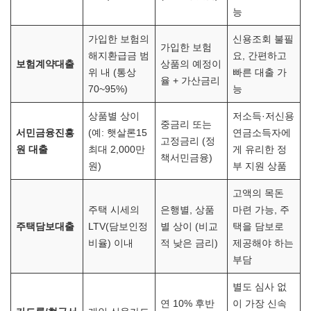
능
가입한 보험의
신용조회 불필
가입한 보험
해지환급금 범
요, 간편하고
보험계약대출
상품의 예정이
위 내 (통상
빠른 대출 가
율 + 가산금리
70~95%)
능
상품별 상이
저소득·저신용
중금리 또는
서민금융진흥
(예: 햇살론15
연금소득자에
고정금리 (정
원 대출
최대 2,000만
게 유리한 정
책서민금융)
원)
부 지원 상품
고액의 목돈
주택 시세의
은행별, 상품
마련 가능, 주
주택담보대출
LTV(담보인정
별 상이 (비교
택을 담보로
비율) 이내
적 낮은 금리)
제공해야 하는
부담
별도 심사 없
연 10% 후반
이 가장 신속