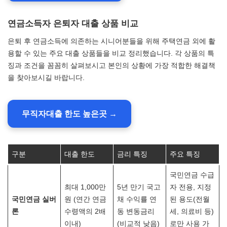
연금소득자 은퇴자 대출 상품 비교
은퇴 후 연금소득에 의존하는 시니어분들을 위해 주택연금 외에 활
용할 수 있는 주요 대출 상품들을 비교 정리했습니다. 각 상품의 특
징과 조건을 꼼꼼히 살펴보시고 본인의 상황에 가장 적합한 해결책
을 찾아보시길 바랍니다.
무직자대출 한도 높은곳 →
구분
대출 한도
금리 특징
주요 특징
국민연금 수급
최대 1,000만
5년 만기 국고
자 전용, 지정
국민연금 실버
원 (연간 연금
채 수익률 연
된 용도(전월
론
수령액의 2배
동 변동금리
세, 의료비 등)
이내)
(비교적 낮음)
로만 사용 가