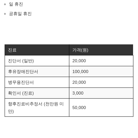
일 휴진
공휴일 휴진
진료
가격(원)
진단서 (일반)
20,000
후유장애진단서
100,000
병무용진단서
20,000
확인서 (진료)
3,000
향후진료비추정서 (천만원 미
50,000
만)