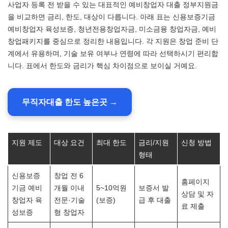
사업자 등록 전 받을 수 있는 대표적인 예비창업자 대출 정부지원금
을 비교하면 금리, 한도, 대상이 다릅니다. 아래 표는 신용보증기금
예비창업자 육성보증, 청년전용창업자금, 미소금융 창업자금, 예비
창업패키지를 중심으로 정리한 내용입니다. 각 지원은 창업 준비 단
계에서 유용하며, 기술 보유 여부나 연령에 따라 선택하시기 편리합
니다. 표에서 한도와 금리가 핵심 차이점으로 보이실 거예요.
무직자대출 한도 높은곳 →
지원 제도
대상 요건
최대 한도
금리/지원
신청 방법
형태
신용보증
창업 전 6
홈페이지
기금 예비
개월 이내
5~10억원
보증서 발
상담 및 자
창업자 육
전문·기술
(보증)
급 후 대출
료 제출
성보증
형 창업자