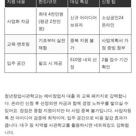
지원 내용
한도/규모
대상 특성
신청 팁
최대 4천만원
신규 아이디어
소상공인24
사업화 자금
(평균 2천만
보유자
온라인
원)
기초부터 실전
중복 지원 불
사업계획서 가
교육·멘토링
체험
가
점 증빙 첨부
510명 내외 선
2월 접수 기간
입주 공간
필요 시 제공
정
확인
청년창업사관학교는 예비창업자 대출 외 교육 패키지로 강력합니
다. 온라인 신청 후 선정되면 자금과 함께 경영 노하우를 쌓으실 수
있어요. 장점은 종합 지원이지만 타 사업 중복 불가입니다. 사업자등
록 전 아이디어 검증에 최적이며, 입주 공간으로 비용 절감 효과가
큽니다. 대구 등 지역별 사관학교를 활용하시면 네트워킹도 강화됩
니다.