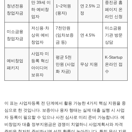
만 39세 이
중진공 홈
청년전용
1~2억원
연 2.5% 고
하 예비창
페이지 온
창업자금
(융자)
정
업자
라인 신청
저신용·차
7천만원
미소금융
미소금융
상위 예비
(임차보증
연 4.5%
기관 방문
창업자금
창업자
금 등)
상담
사업자 미
평균 5천
K-Startup
예비창업
등록 혁신
만원 (사업
무상 지원
온라인 접
패키지
아이디어
화 자금)
수
보유자
이 표는 사업자등록 전 단계에서 활용 가능한 4가지 핵심 지원을 중
심으로 한 것입니다. 보증이나 융자 형태는 실제 대출 실행 시 사업
자 등록이 필요할 수 있으나 사전 심사로 미리 준비 가능합니다. 예
비창업자 대출 정부지원금은 경쟁이 치열하니 사업계획서와 자격
증빙을 철저히 준비하시면 선정 확률이 높아집니다. 특히 무상 지원