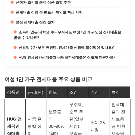
신청자 조건별 최적 상품 조합 추천
전세대출 신청 전 반드시 확인할 핵심 사항
안심 전세대출 신청 절차
소득이 없는 대학생이나 무직자도 여성 1인 가구 안심 전세대출을
받을 수 있나요?
신용점수가 낮은 편인데, 전세대출 신청에 불이익이 있나요?
HUG 전세금안심대출과 버팀목전세대출은 어떻게 다른가요?
여성 1인 가구 전세대출 주요 상품 비교
상품명
금리(연)
한도
조건
기간
특징
무주택,
전세대
보증금
소득 무
출과 전
HUG 전
시중 은
의
관(일부
세보증
최대 25
세금안
행별 상
80~90%
제한),
금 반환
개월
심대출
이
(최대
보증금
보증을