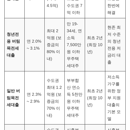
4.5억)
수도권 7
한번에
억 이하
해결
만 19-
현존 최
최대 2
34세, 연
청년전
저 수준
억원 (보
소득
최초 2년
용 버팀
연 2.0%
의 청년
증금의
7,500만
(최장 10
목전세
~ 3.1%
전용 저
80% 이
원 이하
년)
대출
금리 대
내)
무주택
출
세대주
저소득
수도권
부부합
가구를
최대 1.2
산 연소
일반 버
최초 2년
위한 정
연 2.3%
억원 (보
득 5천만
팀목전
(최장 10
부 지원
~ 2.9%
증금의
원 이하
세대출
년)
대출의
70% 이
무주택
기본 모
내)
세대주
델