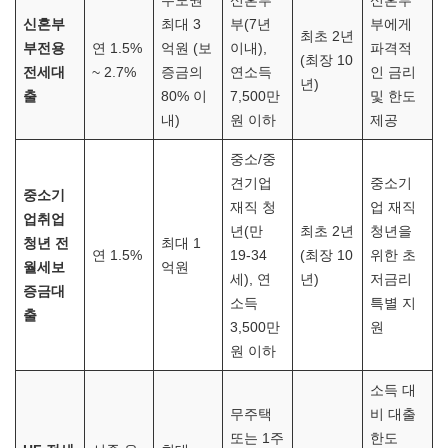
수도권
신혼부
신혼부
신혼부
최대 3
부(7년
부에게
최초 2년
부전용
연 1.5%
억원 (보
이내),
파격적
(최장 10
전세대
~ 2.7%
증금의
연소득
인 금리
년)
출
80% 이
7,500만
및 한도
내)
원 이하
제공
중소/중
견기업
중소기
중소기
재직 청
업 재직
업취업
년(만
최초 2년
청년을
청년 전
최대 1
연 1.5%
19-34
(최장 10
위한 초
월세보
억원
세), 연
년)
저금리
증금대
소득
특별 지
출
3,500만
원
원 이하
소득 대
무주택
비 대출
또는 1주
한도