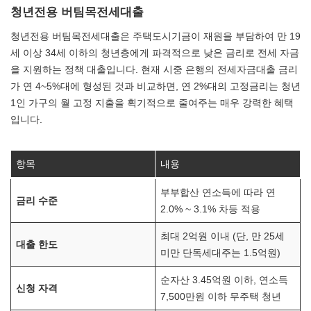
청년전용 버팀목전세대출
청년전용 버팀목전세대출은 주택도시기금이 재원을 부담하여 만 19
세 이상 34세 이하의 청년층에게 파격적으로 낮은 금리로 전세 자금
을 지원하는 정책 대출입니다. 현재 시중 은행의 전세자금대출 금리
가 연 4~5%대에 형성된 것과 비교하면, 연 2%대의 고정금리는 청년
1인 가구의 월 고정 지출을 획기적으로 줄여주는 매우 강력한 혜택
입니다.
항목
내용
부부합산 연소득에 따라 연
금리 수준
2.0% ~ 3.1% 차등 적용
최대 2억원 이내 (단, 만 25세
대출 한도
미만 단독세대주는 1.5억원)
순자산 3.45억원 이하, 연소득
신청 자격
7,500만원 이하 무주택 청년