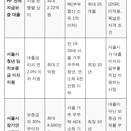
HF 전세
시중 은
최대
택(부부
최대 25
(DSR)
자금보
행별 상
2.22억
합산 소
개월
미적용,
증 대출
이
원
득 1억
폭넓은
이하)
자격 조
건
만 19-
서울시
39세 서
서울시
가 대출
대출금
울 거주
청년 임
이자의
리의 연
최대 2
무주택
최장 10
차보증
일부를
2.0% 이
억원
청년, 연
년
금 이자
직접 지
자 지원
소득 4천
지원
원하는
만원 이
사업
하
대출이
서울 거
아닌 보
보증금
주 무주
서울시
최대
증금 자
의 30%
택 세대,
최장 10
장기안
4,500만
체를 무
무이자
소득 기
년