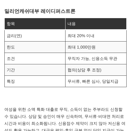
밀리언캐쉬대부 레이디퍼스트론
항목
내용
금리(연)
최대 20% 이내
한도
최대 1,000만원
조건
무직자 가능, 신용소득 무관
기간
협의(상담 후 조정)
특징
무서류, 빠른 심사, 당일지급
여성을 위한 소액 특화 대출로 무직, 소득이 없는 주부라도 신청할
수 있습니다. 상담 및 승인이 매우 신속하며, 무서류·비대면 처리로
시간과 비용이 최소화됩니다. 신용점수 제약이 크지 않아 저신용 여
성도 활용 가능하고, 대금은 평일·휴일 구분 없이 당일 지급이 가능