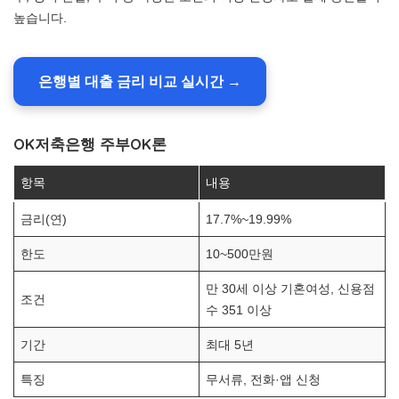
높습니다.
은행별 대출 금리 비교 실시간 →
OK저축은행 주부OK론
항목
내용
금리(연)
17.7%~19.99%
한도
10~500만원
만 30세 이상 기혼여성, 신용점
조건
수 351 이상
기간
최대 5년
특징
무서류, 전화·앱 신청