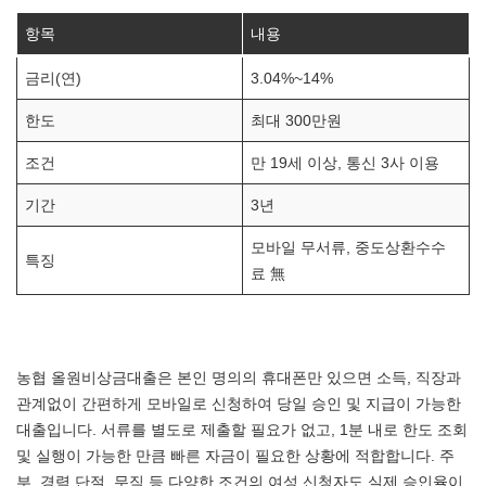
항목
내용
금리(연)
3.04%~14%
한도
최대 300만원
조건
만 19세 이상, 통신 3사 이용
기간
3년
모바일 무서류, 중도상환수수
특징
료 無
농협 올원비상금대출은 본인 명의의 휴대폰만 있으면 소득, 직장과
관계없이 간편하게 모바일로 신청하여 당일 승인 및 지급이 가능한
대출입니다. 서류를 별도로 제출할 필요가 없고, 1분 내로 한도 조회
및 실행이 가능한 만큼 빠른 자금이 필요한 상황에 적합합니다. 주
부, 경력 단절, 무직 등 다양한 조건의 여성 신청자도 실제 승인율이