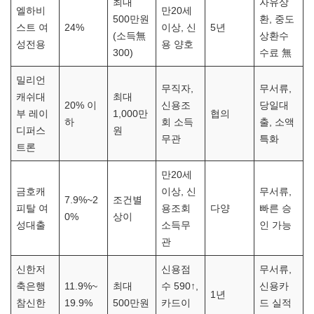
최대
자유상
엘하비
만20세
500만원
환, 중도
스트 여
24%
이상, 신
5년
(소득無
상환수
성전용
용 양호
300)
수료 無
밀리언
무직자,
무서류,
캐쉬대
최대
20% 이
신용조
당일대
부 레이
1,000만
협의
하
회 소득
출, 소액
디퍼스
원
무관
특화
트론
만20세
금호캐
이상, 신
무서류,
7.9%~2
조건별
피탈 여
용조회
다양
빠른 승
0%
상이
성대출
소득무
인 가능
관
신한저
신용점
무서류,
축은행
11.9%~
최대
수 590↑,
신용카
1년
참신한
19.9%
500만원
카드이
드 실적