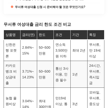
무서류 여성대출 신청 시 준비해야 할 것은 무엇인가요?
무서류 여성대출 금리 한도 조건 비교
상품명
금리(연)
한도
조건
기간
특징
신한은
연소득
무서류,
2.84%~
50~500
행 포켓
3,500만
최대 2년
만 19세
15%
만원
론
원 이하
이상
카카오
24시간,
통신 3사
뱅크 비
3.71%~
50~500
무서류,
이용, 인
1년
상금대
14.23%
만원
즉시입
증 필수
출
금
모바일,
농협 올
만19세
무서류,
3.04%~
최대
원비상
이상, 통
3년
중도상
14%
300만원