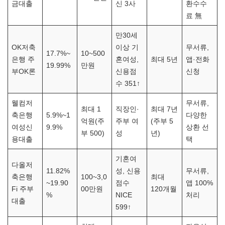
금대출
신 3사
환수수
료 無
만30세
OK저축
이상 기
무서류,
17.7%~
10~500
은행 주
혼여성,
최대 5년
앱·전화
19.99%
만원
부OK론
신용점
신청
수 351↑
웰컴저
무서류,
최대 1
직장인·
최대 7년
축은행
5.9%~1
다양한
억원(주
주부 여
(주부 5
여성신
9.9%
상환 선
부 500)
성
년)
용대출
택
기혼여
다올저
11.82%
성, 신용
무서류,
축은행
100~3,0
최대
~19.90
점수
앱 100%
Fi 주부
00만원
120개월
%
NICE
처리
대출
599↑