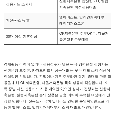
신한저축은행 참신한500, 웰컴
신용카드 소지자
저축은행 여성신용대출
엘하비스트, 밀리언캐쉬대부
저신용·소득 無
레이디퍼스트론
OK저축은행 주부OK론, 다올저
30대 이상 기혼여성
축은행 Fi주부대출
경제활동 이력이 없거나 신용점수가 낮은 무직·경력단절 신청자는
신한은행 포켓론, 카카오뱅크 비상금대출 등 낮은 한도 소액 상품이
현실적인 선택입니다. 전업이나 기혼 주부라면 장기, 중대형 한도 활
용을 위해 OK저축은행, 다올저축은행 특화 상품이 적합합니다. 소
득 증빙 대신 신용카드 사용 내역만 있으면 심사가 진행되는 신한저
축은행, 웰컴저축은행 등의 상품은 금융 이력이 부족한 여성에게 권
장할 만합니다. 신용도가 극히 낮더라도 간단한 본인확인만으로 가
능한 엘하비스트, 밀리언캐쉬대부의 소액 대출도 대안입니다.