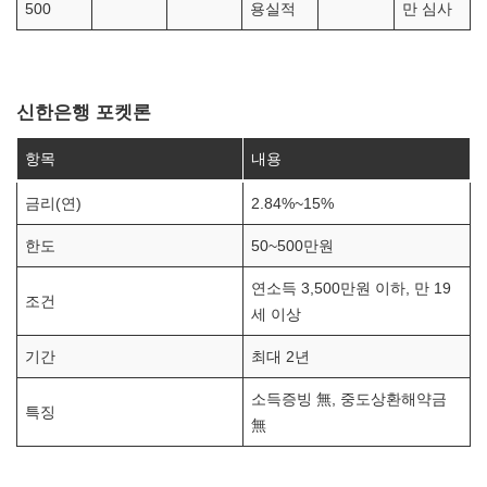
500
용실적
만 심사
신한은행 포켓론
항목
내용
금리(연)
2.84%~15%
한도
50~500만원
연소득 3,500만원 이하, 만 19
조건
세 이상
기간
최대 2년
소득증빙 無, 중도상환해약금
특징
無