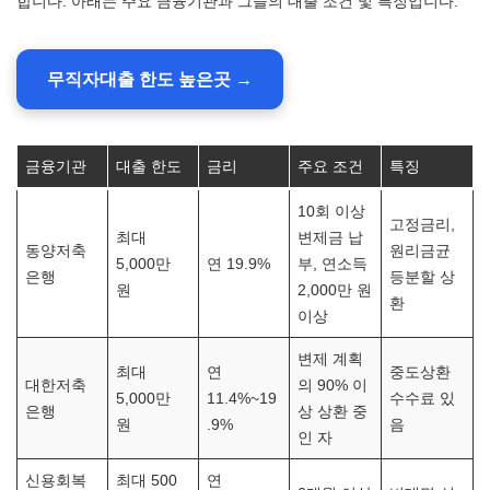
합니다. 아래는 주요 금융기관과 그들의 대출 조건 및 특징입니다.
무직자대출 한도 높은곳 →
금융기관
대출 한도
금리
주요 조건
특징
10회 이상
고정금리,
최대
변제금 납
동양저축
원리금균
5,000만
연 19.9%
부, 연소득
은행
등분할 상
원
2,000만 원
환
이상
변제 계획
최대
연
중도상환
대한저축
의 90% 이
5,000만
11.4%~19
수수료 있
은행
상 상환 중
원
.9%
음
인 자
신용회복
최대 500
연