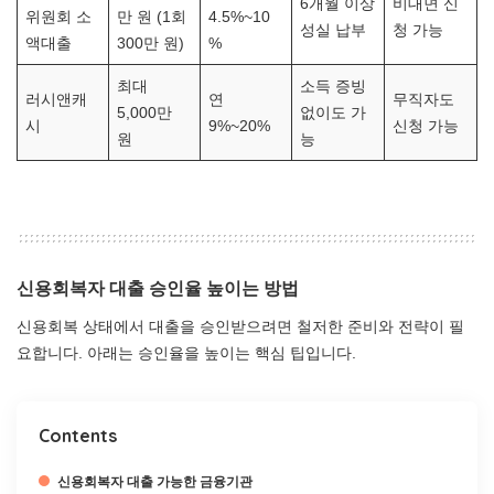
6개월 이상
비대면 신
위원회 소
만 원 (1회
4.5%~10
성실 납부
청 가능
액대출
300만 원)
%
최대
소득 증빙
러시앤캐
연
무직자도
5,000만
없이도 가
시
9%~20%
신청 가능
원
능
신용회복자 대출 승인율 높이는 방법
신용회복 상태에서 대출을 승인받으려면 철저한 준비와 전략이 필
요합니다. 아래는 승인율을 높이는 핵심 팁입니다.
Contents
신용회복자 대출 가능한 금융기관